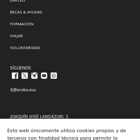
BECAS & AYUDAS
FORMACIÓN
VIAJAR
VOLUNTARIADO
SÍGUENOS
ifj@araba.eus
JOAQUÍN JOSÉ LANDÁZURI, 3
Esta web únicamente utiliza cookies propias y de
01008 VITORIA-GASTEIZ
terceros con finalidad técnica para permitir la