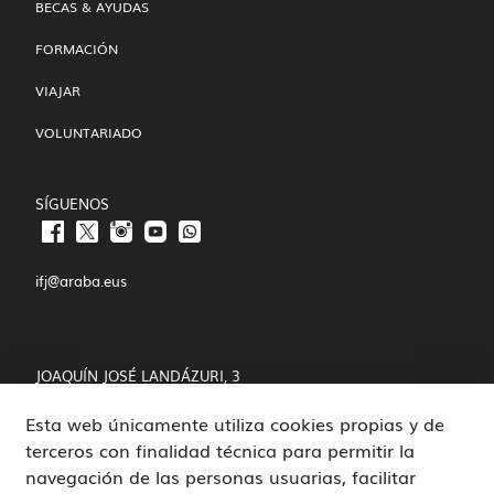
BECAS & AYUDAS
FORMACIÓN
VIAJAR
VOLUNTARIADO
SÍGUENOS
ifj@araba.eus
JOAQUÍN JOSÉ LANDÁZURI, 3
Esta web únicamente utiliza cookies propias y de
01008 VITORIA-GASTEIZ
terceros con finalidad técnica para permitir la
POLÍTICA DE COOKIES Y PRIVACIDAD
navegación de las personas usuarias, facilitar