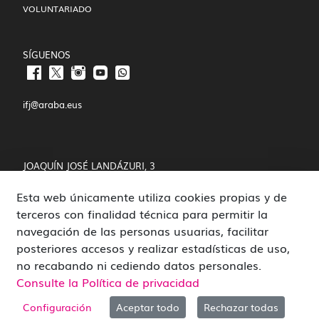
VOLUNTARIADO
SÍGUENOS
ifj@araba.eus
JOAQUÍN JOSÉ LANDÁZURI, 3
Esta web únicamente utiliza cookies propias y de
01008 VITORIA-GASTEIZ
terceros con finalidad técnica para permitir la
POLÍTICA DE COOKIES Y PRIVACIDAD
navegación de las personas usuarias, facilitar
posteriores accesos y realizar estadísticas de uso,
CANAL DE DENUNCIAS
no recabando ni cediendo datos personales.
Consulte la Política de privacidad
Configuración
Aceptar todo
Rechazar todas