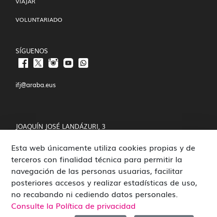
VIAJAR
VOLUNTARIADO
SÍGUENOS
ifj@araba.eus
JOAQUÍN JOSÉ LANDÁZURI, 3
Esta web únicamente utiliza cookies propias y de
01008 VITORIA-GASTEIZ
terceros con finalidad técnica para permitir la
POLÍTICA DE COOKIES Y PRIVACIDAD
navegación de las personas usuarias, facilitar
posteriores accesos y realizar estadísticas de uso,
CANAL DE DENUNCIAS
no recabando ni cediendo datos personales.
Consulte la Política de privacidad