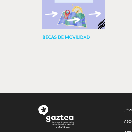
BECAS DE MOVILIDAD
JÓV
ASO