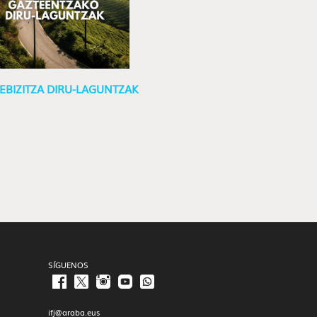
EBIZITZA DIRU-LAGUNTZAK
SÍGUENOS
ifj@araba.eus