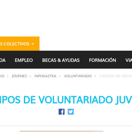
S COLECTIVOS
 Juvenil - gazteria
DA
EMPLEO
BECAS & AYUDAS
FORMACIÓN
VI
CIO
JÓVENES
INFOGAZTEA
VOLUNTARIADO
CAMPOS DE VOLUN
POS DE VOLUNTARIADO JUV
Compartir en Facebook
Compartir en Twitter