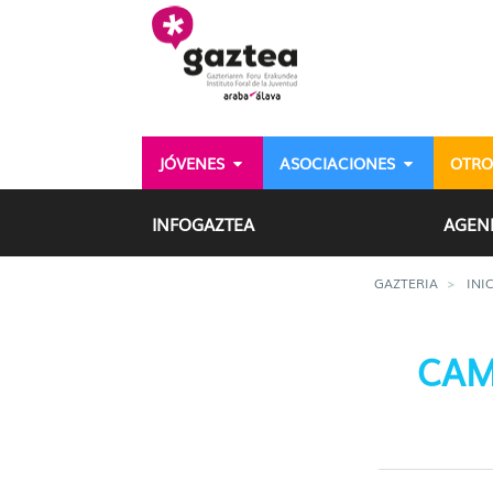
Saltar al contenido principal
JÓVENES
ASOCIACIONES
OTRO
Campos de Voluntariado
INFOGAZTEA
AGEN
GAZTERIA
INI
CAM