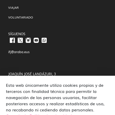
VIAJAR
VOLUNTARIADO
SÍGUENOS
ifj@araba.eus
JOAQUÍN JOSÉ LANDÁZURI, 3
Esta web únicamente utiliza cookies propias y de
01008 VITORIA-GASTEIZ
terceros con finalidad técnica para permitir la
POLÍTICA DE COOKIES Y PRIVACIDAD
navegación de las personas usuarias, facilitar
posteriores accesos y realizar estadísticas de uso,
CANAL DE DENUNCIAS
no recabando ni cediendo datos personales.