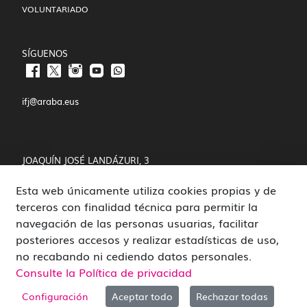
VOLUNTARIADO
SÍGUENOS
ifj@araba.eus
JOAQUÍN JOSÉ LANDÁZURI, 3
Esta web únicamente utiliza cookies propias y de
01008 VITORIA-GASTEIZ
terceros con finalidad técnica para permitir la
POLÍTICA DE COOKIES Y PRIVACIDAD
navegación de las personas usuarias, facilitar
posteriores accesos y realizar estadísticas de uso,
CANAL DE DENUNCIAS
no recabando ni cediendo datos personales.
Consulte la Política de privacidad
Configuración
Aceptar todo
Rechazar todas