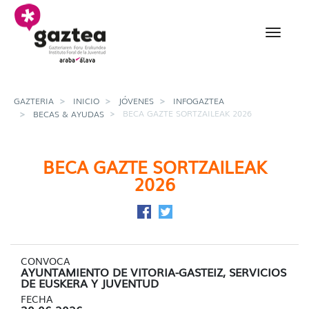
Saltar al contenido principal
Beca Gazte Sortzaileak
GAZTERIA
INICIO
JÓVENES
INFOGAZTEA
BECA GAZTE SORTZAILEAK 2026
BECAS & AYUDAS
BECA GAZTE SORTZAILEAK
2026
Compartir en Facebook
Compartir en Twitter
CONVOCA
AYUNTAMIENTO DE VITORIA-GASTEIZ, SERVICIOS
DE EUSKERA Y JUVENTUD
FECHA