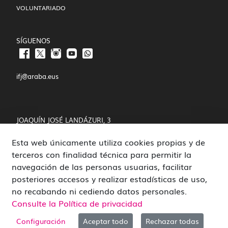
VOLUNTARIADO
SÍGUENOS
ifj@araba.eus
JOAQUÍN JOSÉ LANDÁZURI, 3
Esta web únicamente utiliza cookies propias y de
01008 VITORIA-GASTEIZ
terceros con finalidad técnica para permitir la
POLÍTICA DE COOKIES Y PRIVACIDAD
navegación de las personas usuarias, facilitar
posteriores accesos y realizar estadísticas de uso,
CANAL DE DENUNCIAS
no recabando ni cediendo datos personales.
Consulte la Política de privacidad
Configuración
Aceptar todo
Rechazar todas