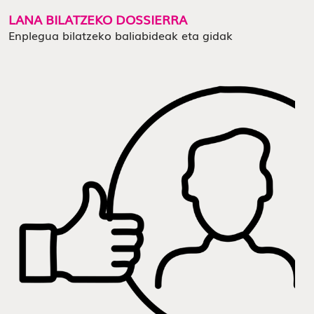
LANA BILATZEKO DOSSIERRA
Enplegua bilatzeko baliabideak eta gidak