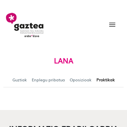
Eduki nagusira joan
Ofertas de Empleo para 
LANA
Guztiak
Enplegu pribatua
Oposizioak
Praktikak