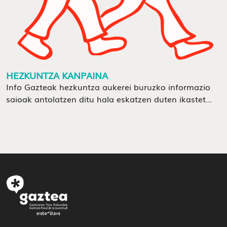
HEZKUNTZA KANPAINA
Info Gazteak hezkuntza aukerei buruzko informazio
saioak antolatzen ditu hala eskatzen duten ikastet...