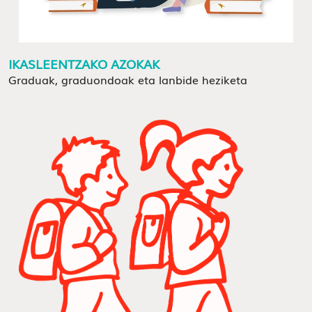
IKASLEENTZAKO AZOKAK
Graduak, graduondoak eta lanbide heziketa