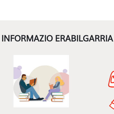
INFORMAZIO ERABILGARRIA