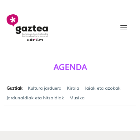
Eduki nagusira joan
Agenda - gazteria
AGENDA
Guztiak
Kultura jarduera
Kirola
Jaiak eta azokak
Jardunaldiak eta hitzaldiak
Musika