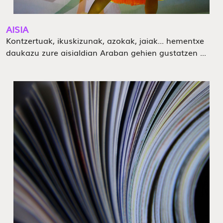
AISIA
Kontzertuak, ikuskizunak, azokak, jaiak... hementxe
daukazu zure aisialdian Araban gehien gustatzen ...