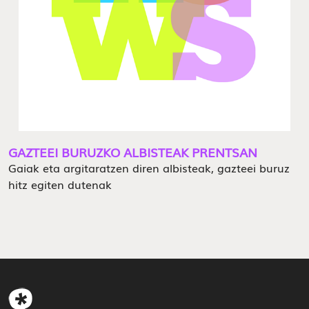
GAZTEEI BURUZKO ALBISTEAK PRENTSAN
Gaiak eta argitaratzen diren albisteak, gazteei buruz
hitz egiten dutenak