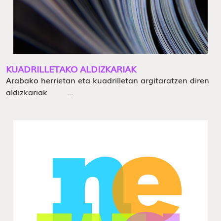
KUADRILLETAKO ALDIZKARIAK
Arabako herrietan eta kuadrilletan argitaratzen diren
aldizkariak ...