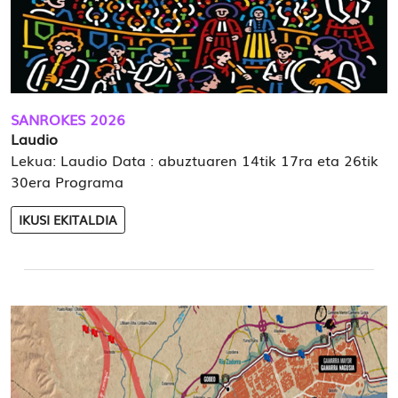
SANROKES 2026
Laudio
Lekua: Laudio Data : abuztuaren 14tik 17ra eta 26tik
30era Programa
IKUSI EKITALDIA