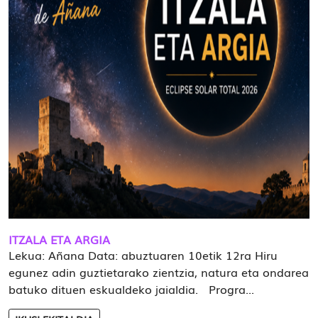
ITZALA ETA ARGIA
Lekua: Añana Data: abuztuaren 10etik 12ra Hiru
egunez adin guztietarako zientzia, natura eta ondarea
batuko dituen eskualdeko jaialdia. Progra...