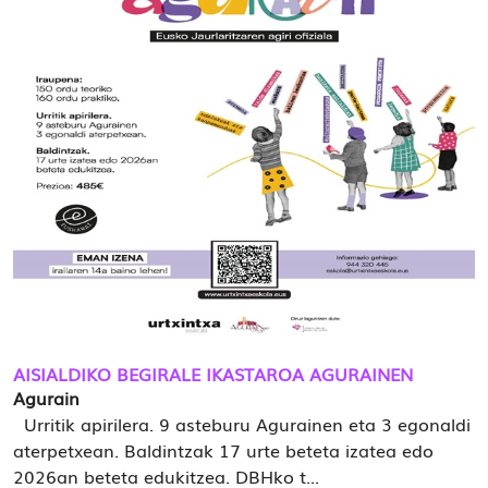
AISIALDIKO BEGIRALE IKASTAROA AGURAINEN
Agurain
Urritik apirilera. 9 asteburu Agurainen eta 3 egonaldi
aterpetxean. Baldintzak 17 urte beteta izatea edo
2026an beteta edukitzea. DBHko t...