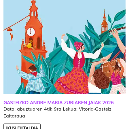
GASTEIZKO ANDRE MARIA ZURIAREN JAIAK 2026
Data: abuztuaren 4tik 9ra Lekua: Vitoria-Gasteiz
Egitaraua
IKUSI EKITALDIA