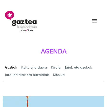
Eduki nagusira joan
Agenda - gazteria
AGENDA
Guztiak
Kultura jarduera
Kirola
Jaiak eta azokak
Jardunaldiak eta hitzaldiak
Musika