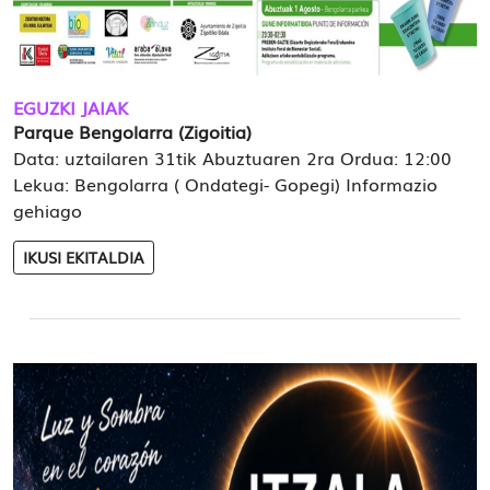
EGUZKI JAIAK
Parque Bengolarra (Zigoitia)
Data: uztailaren 31tik Abuztuaren 2ra Ordua: 12:00
Lekua: Bengolarra ( Ondategi- Gopegi) Informazio
gehiago
IKUSI EKITALDIA