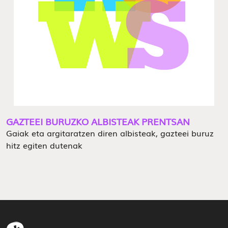
GAZTEEI BURUZKO ALBISTEAK PRENTSAN
Gaiak eta argitaratzen diren albisteak, gazteei buruz
hitz egiten dutenak