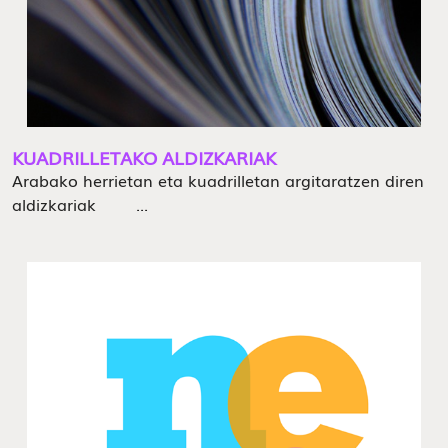
KUADRILLETAKO ALDIZKARIAK
Arabako herrietan eta kuadrilletan argitaratzen diren
aldizkariak ...