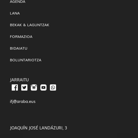
AGENDA
LANA
BEKAK & LAGUNTZAK
FORMAZIOA
BIDAIATU
BOLUNTARIOTZA
JARRAITU
ifj@araba.eus
JOAQUÍN JOSÉ LANDÁZURI, 3