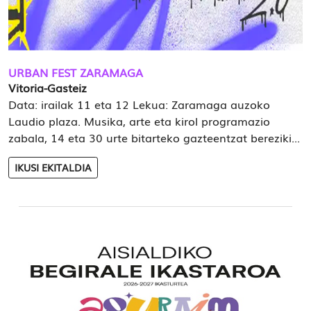
URBAN FEST ZARAMAGA
Vitoria-Gasteiz
Data: irailak 11 eta 12 Lekua: Zaramaga auzoko
Laudio plaza. Musika, arte eta kirol programazio
zabala, 14 eta 30 urte bitarteko gazteentzat bereziki...
IKUSI EKITALDIA