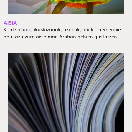
AISIA
Kontzertuak, ikuskizunak, azokak, jaiak... hementxe
daukazu zure aisialdian Araban gehien gustatzen ...