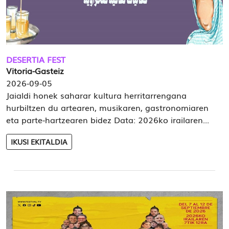
DESERTIA FEST
Vitoria-Gasteiz
2026-09-05
Jaialdi honek saharar kultura herritarrengana
hurbiltzen du artearen, musikaren, gastronomiaren
eta parte-hartzearen bidez Data: 2026ko irailaren...
IKUSI EKITALDIA