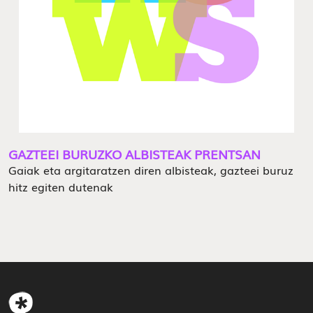
GAZTEEI BURUZKO ALBISTEAK PRENTSAN
Gaiak eta argitaratzen diren albisteak, gazteei buruz
hitz egiten dutenak