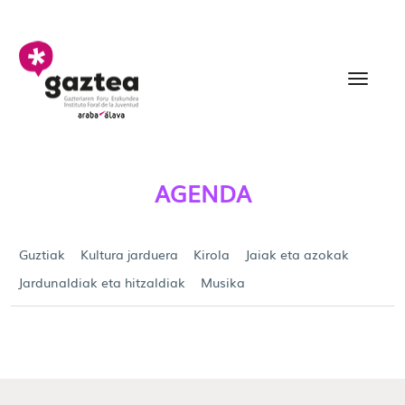
Eduki nagusira joan
Agenda - gazteria
AGENDA
Guztiak
Kultura jarduera
Kirola
Jaiak eta azokak
Jardunaldiak eta hitzaldiak
Musika