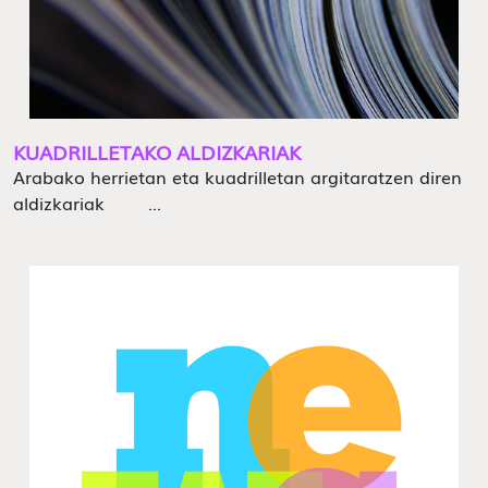
KUADRILLETAKO ALDIZKARIAK
Arabako herrietan eta kuadrilletan argitaratzen diren
aldizkariak ...