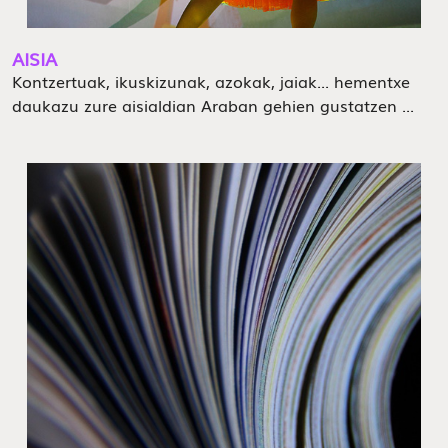
AISIA
Kontzertuak, ikuskizunak, azokak, jaiak... hementxe
daukazu zure aisialdian Araban gehien gustatzen ...