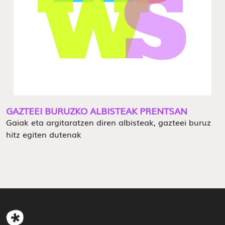
GAZTEEI BURUZKO ALBISTEAK PRENTSAN
Gaiak eta argitaratzen diren albisteak, gazteei buruz
hitz egiten dutenak