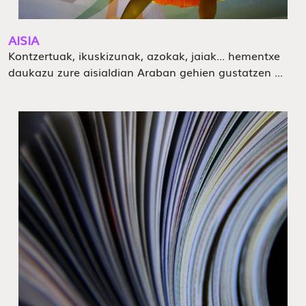
AISIA
Kontzertuak, ikuskizunak, azokak, jaiak... hementxe
daukazu zure aisialdian Araban gehien gustatzen ...