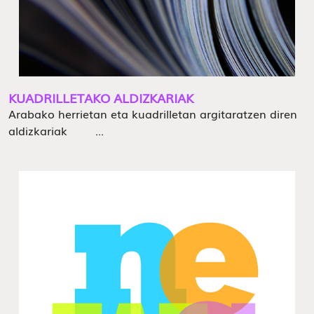
KUADRILLETAKO ALDIZKARIAK
Arabako herrietan eta kuadrilletan argitaratzen diren
aldizkariak ...