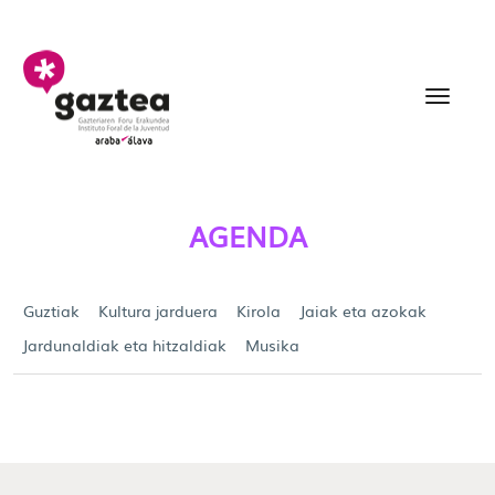
Eduki nagusira joan
Agenda - gazteria
AGENDA
Guztiak
Kultura jarduera
Kirola
Jaiak eta azokak
Jardunaldiak eta hitzaldiak
Musika