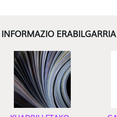
INFORMAZIO ERABILGARRIA