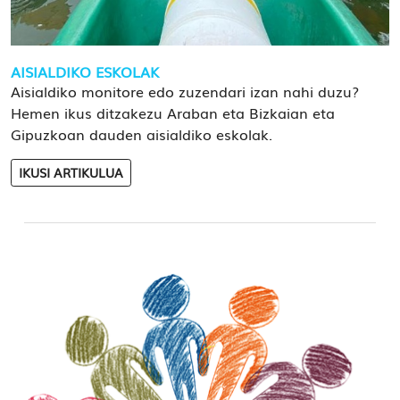
AISIALDIKO ESKOLAK
Aisialdiko monitore edo zuzendari izan nahi duzu?
Hemen ikus ditzakezu Araban eta Bizkaian eta
Gipuzkoan dauden aisialdiko eskolak.
IKUSI ARTIKULUA