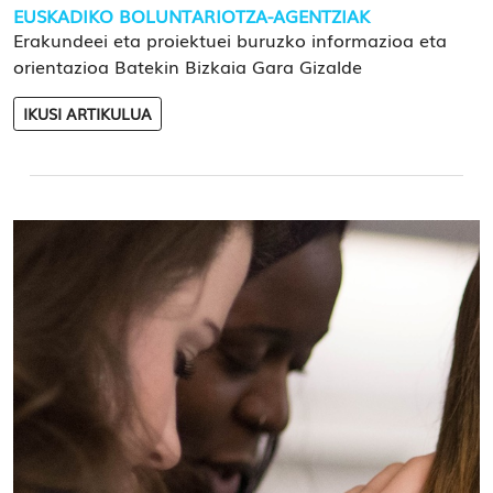
EUSKADIKO BOLUNTARIOTZA-AGENTZIAK
Erakundeei eta proiektuei buruzko informazioa eta
orientazioa Batekin Bizkaia Gara Gizalde
IKUSI ARTIKULUA