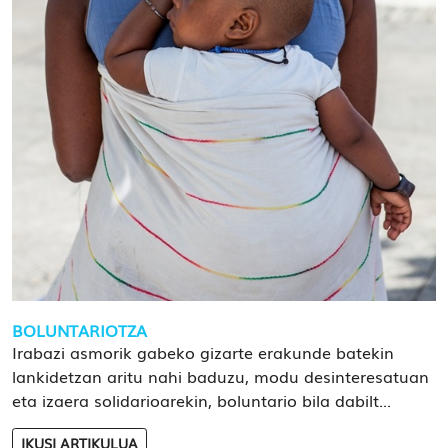
BOLUNTARIOTZA
Irabazi asmorik gabeko gizarte erakunde batekin
lankidetzan aritu nahi baduzu, modu desinteresatuan
eta izaera solidarioarekin, boluntario bila dabilt...
IKUSI ARTIKULUA