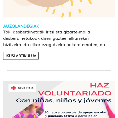
AUZOLANDEGIAK
Toki desberdinetatik iritsi eta gizarte-maila
desberdinetakoak diren gazteei elkarrekin
bizitzeko eta elkar ezagutzeko aukera ematea, au...
IKUSI ARTIKULUA