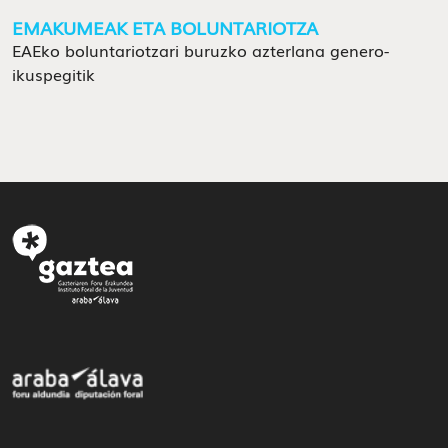
EMAKUMEAK ETA BOLUNTARIOTZA
EAEko boluntariotzari buruzko azterlana genero-
ikuspegitik