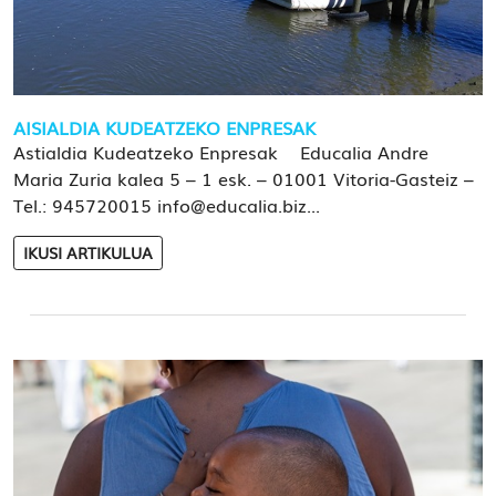
AISIALDIA KUDEATZEKO ENPRESAK
Astialdia Kudeatzeko Enpresak Educalia Andre
Maria Zuria kalea 5 – 1 esk. – 01001 Vitoria-Gasteiz –
Tel.: 945720015 info@educalia.biz...
IKUSI ARTIKULUA