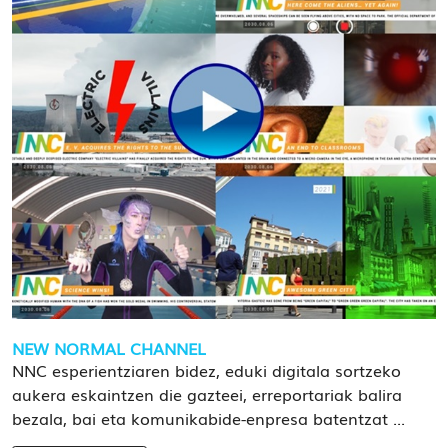
NEW NORMAL CHANNEL
NNC esperientziaren bidez, eduki digitala sortzeko
aukera eskaintzen die gazteei, erreportariak balira
bezala, bai eta komunikabide-enpresa batentzat ...