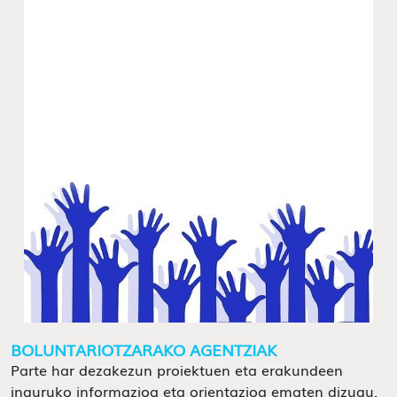
BOLUNTARIOTZARAKO AGENTZIAK
Parte har dezakezun proiektuen eta erakundeen
inguruko informazioa eta orientazioa ematen dizugu.