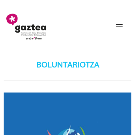
Eduki nagusira joan
Boluntariotza - gazteri
BOLUNTARIOTZA