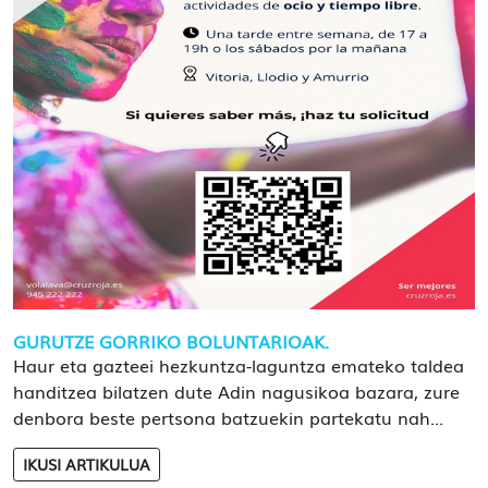
GURUTZE GORRIKO BOLUNTARIOAK.
Haur eta gazteei hezkuntza-laguntza emateko taldea
handitzea bilatzen dute Adin nagusikoa bazara, zure
denbora beste pertsona batzuekin partekatu nah...
IKUSI ARTIKULUA