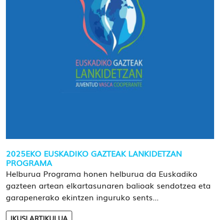
2025EKO EUSKADIKO GAZTEAK LANKIDETZAN
PROGRAMA
Helburua Programa honen helburua da Euskadiko
gazteen artean elkartasunaren balioak sendotzea eta
garapenerako ekintzen inguruko sents...
IKUSI ARTIKULUA