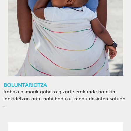
BOLUNTARIOTZA
Irabazi asmorik gabeko gizarte erakunde batekin
lankidetzan aritu nahi baduzu, modu desinteresatuan
...