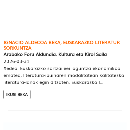
IGNACIO ALDECOA BEKA, EUSKARAZKO LITERATUR
SORKUNTZA
Arabako Foru Aldundia. Kultura eta Kirol Saila
2026-03-31
Xedea: Euskarazko sortzaileei laguntza ekonomikoa
ematea, literatura-ipuinaren modalitatean kalitatezko
literatura-lanak egin ditzaten. Euskarazko l...
IKUSI BEKA