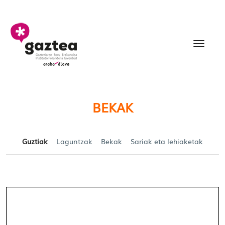
Eduki nagusira joan
Becas y Ayudas para jó
BEKAK
Guztiak
Laguntzak
Bekak
Sariak eta lehiaketak