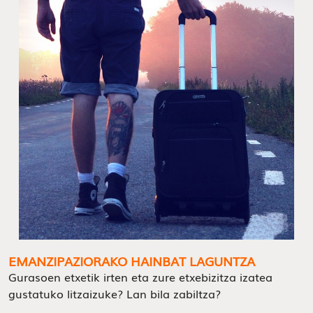
EMANZIPAZIORAKO HAINBAT LAGUNTZA
Gurasoen etxetik irten eta zure etxebizitza izatea
gustatuko litzaizuke? Lan bila zabiltza?