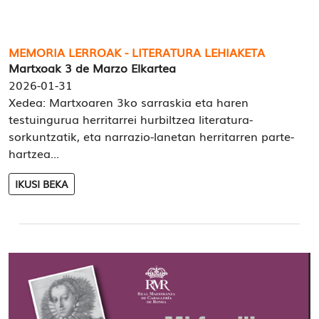
MEMORIA LERROAK - LITERATURA LEHIAKETA
Martxoak 3 de Marzo Elkartea
2026-01-31
Xedea: Martxoaren 3ko sarraskia eta haren
testuingurua herritarrei hurbiltzea literatura-
sorkuntzatik, eta narrazio-lanetan herritarren parte-
hartzea...
IKUSI BEKA