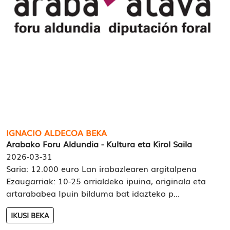
IGNACIO ALDECOA BEKA
Arabako Foru Aldundia - Kultura eta Kirol Saila
2026-03-31
Saria: 12.000 euro Lan irabazlearen argitalpena
Ezaugarriak: 10-25 orrialdeko ipuina, originala eta
artarababea Ipuin bilduma bat idazteko p...
IKUSI BEKA