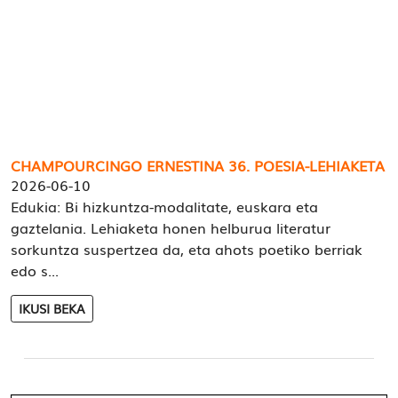
CHAMPOURCINGO ERNESTINA 36. POESIA-LEHIAKETA
2026-06-10
Edukia: Bi hizkuntza-modalitate, euskara eta
gaztelania. Lehiaketa honen helburua literatur
sorkuntza suspertzea da, eta ahots poetiko berriak
edo s...
IKUSI BEKA