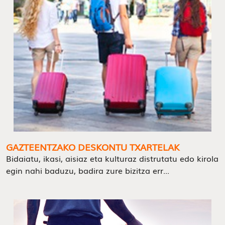
GAZTEENTZAKO DESKONTU TXARTELAK
Bidaiatu, ikasi, aisiaz eta kulturaz distrutatu edo kirola
egin nahi baduzu, badira zure bizitza err...