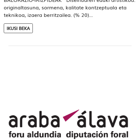
originaltasuna, sormena, kalitate kontzeptuala eta
teknikoa, izaera berritzailea. (% 20)...
IKUSI BEKA