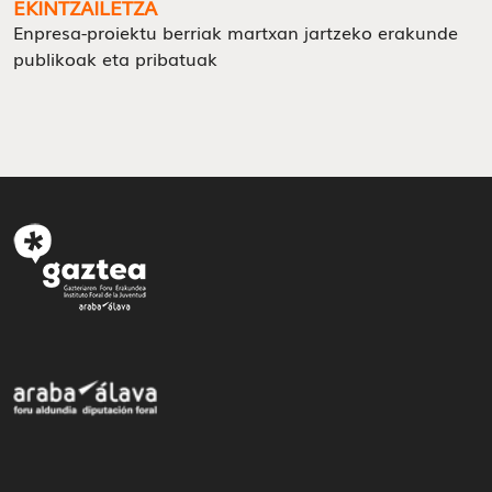
EKINTZAILETZA
Enpresa-proiektu berriak martxan jartzeko erakunde
publikoak eta pribatuak