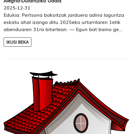
Alegria-Dulantziko Udala
2025-12-31
Edukia: Pertsona bakoitzak jarduera adina laguntza
eskatu ahal izango ditu 2025eko urtarrilaren 1etik
abenduaren 31ra bitartean. — Egun bat baino ge...
IKUSI BEKA