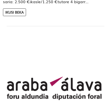
saria: 2.500 €ikasle/1.250 €tutore 4 bigarr...
IKUSI BEKA