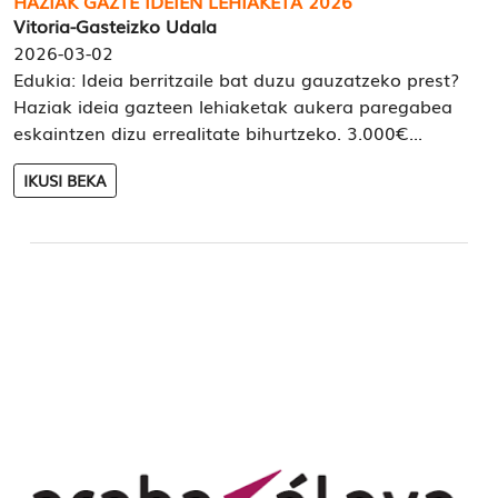
HAZIAK GAZTE IDEIEN LEHIAKETA 2026
Vitoria-Gasteizko Udala
2026-03-02
Edukia: Ideia berritzaile bat duzu gauzatzeko prest?
Haziak ideia gazteen lehiaketak aukera paregabea
eskaintzen dizu errealitate bihurtzeko. 3.000€...
IKUSI BEKA