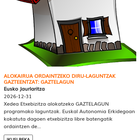
ALOKAIRUA ORDAINTZEKO DIRU-LAGUNTZAK
GAZTEENTZAT: GAZTELAGUN
Eusko Jaurlaritza
2026-12-31
Xedea Etxebizitza alokatzeko GAZTELAGUN
programako laguntzak. Euskal Autonomia Erkidegoan
kokatuta dagoen etxebizitza libre batengatik
ordaintzen de...
IKUSI BEKA