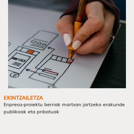
EKINTZAILETZA
Enpresa-proiektu berriak martxan jartzeko erakunde
publikoak eta pribatuak