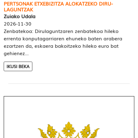
PERTSONAK ETXEBIZITZA ALOKATZEKO DIRU-
LAGUNTZAK
Zuiako Udala
2026-11-30
Zenbatekoa: Dirulaguntzaren zenbatekoa hileko
errenta konputagarriaren ehuneko baten arabera
ezartzen da, eskaera bakoitzeko hileko euro bat
gehienez...
IKUSI BEKA