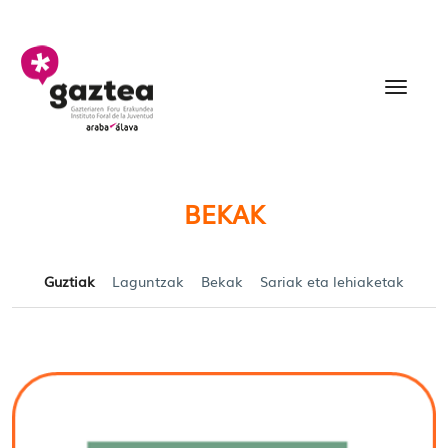
Eduki nagusira joan
Becas y Ayudas para jó
BEKAK
Guztiak
Laguntzak
Bekak
Sariak eta lehiaketak