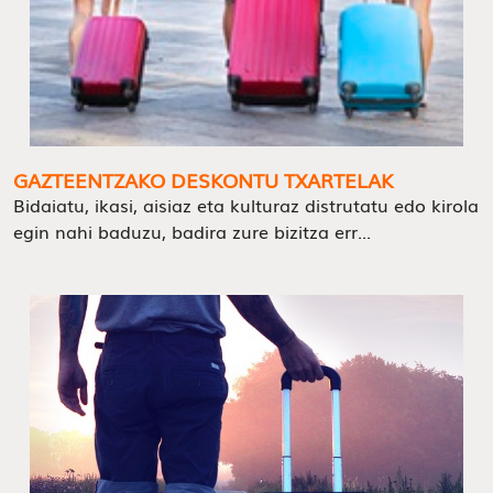
GAZTEENTZAKO DESKONTU TXARTELAK
Bidaiatu, ikasi, aisiaz eta kulturaz distrutatu edo kirola
egin nahi baduzu, badira zure bizitza err...