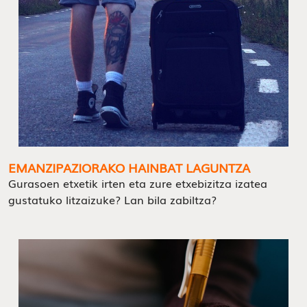
EMANZIPAZIORAKO HAINBAT LAGUNTZA
Gurasoen etxetik irten eta zure etxebizitza izatea
gustatuko litzaizuke? Lan bila zabiltza?