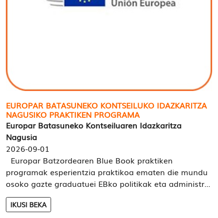
EUROPAR BATASUNEKO KONTSEILUKO IDAZKARITZA
NAGUSIKO PRAKTIKEN PROGRAMA
Europar Batasuneko Kontseiluaren Idazkaritza
Nagusia
2026-09-01
Europar Batzordearen Blue Book praktiken
programak esperientzia praktikoa ematen die mundu
osoko gazte graduatuei EBko politikak eta administr...
IKUSI BEKA