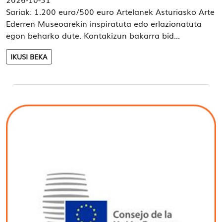
Sariak: 1.200 euro/500 euro Artelanek Asturiasko Arte
Ederren Museoarekin inspiratuta edo erlazionatuta
egon beharko dute. Kontakizun bakarra bid...
IKUSI BEKA