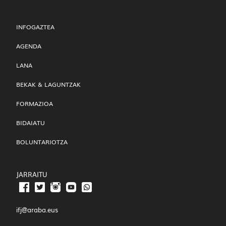
INFOGAZTEA
AGENDA
LANA
BEKAK & LAGUNTZAK
FORMAZIOA
BIDAIATU
BOLUNTARIOTZA
JARRAITU
ifj@araba.eus