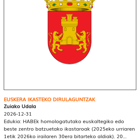
EUSKERA IKASTEKO DIRULAGUNTZAK
Zuiako Udala
2026-12-31
Edukia: HABEk homologatutako euskaltegiko edo
beste zentro batzuetako ikastaroak (2025eko urriaren
1etik 2026ko irailaren 30era bitarteko aldiak). 20...