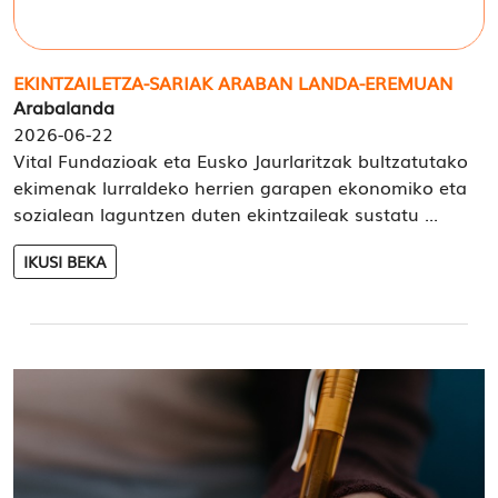
EKINTZAILETZA-SARIAK ARABAN LANDA-EREMUAN
Arabalanda
2026-06-22
Vital Fundazioak eta Eusko Jaurlaritzak bultzatutako
ekimenak lurraldeko herrien garapen ekonomiko eta
sozialean laguntzen duten ekintzaileak sustatu ...
IKUSI BEKA