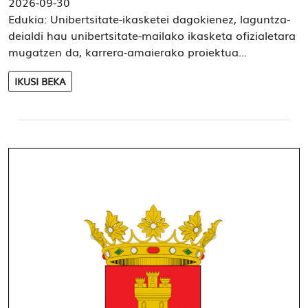
2026-09-30
Edukia: Unibertsitate-ikasketei dagokienez, laguntza-
deialdi hau unibertsitate-mailako ikasketa ofizialetara
mugatzen da, karrera-amaierako proiektua...
IKUSI BEKA