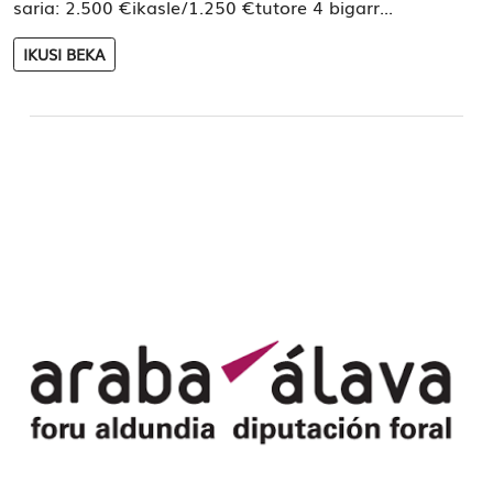
saria: 2.500 €ikasle/1.250 €tutore 4 bigarr...
IKUSI BEKA