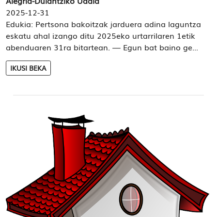
Alegria-Dulantziko Udala
2025-12-31
Edukia: Pertsona bakoitzak jarduera adina laguntza
eskatu ahal izango ditu 2025eko urtarrilaren 1etik
abenduaren 31ra bitartean. — Egun bat baino ge...
IKUSI BEKA