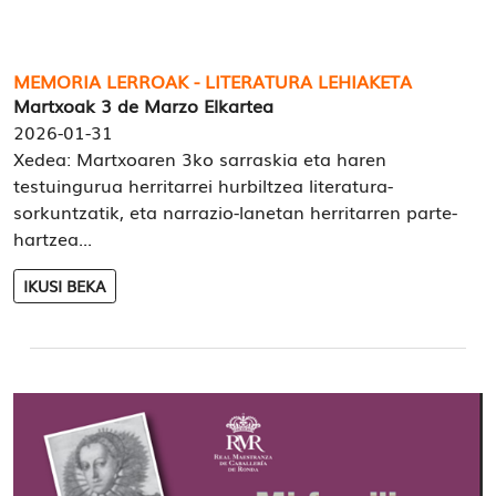
MEMORIA LERROAK - LITERATURA LEHIAKETA
Martxoak 3 de Marzo Elkartea
2026-01-31
Xedea: Martxoaren 3ko sarraskia eta haren
testuingurua herritarrei hurbiltzea literatura-
sorkuntzatik, eta narrazio-lanetan herritarren parte-
hartzea...
IKUSI BEKA