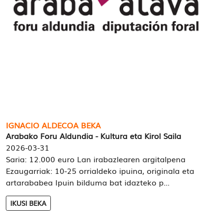
IGNACIO ALDECOA BEKA
Arabako Foru Aldundia - Kultura eta Kirol Saila
2026-03-31
Saria: 12.000 euro Lan irabazlearen argitalpena
Ezaugarriak: 10-25 orrialdeko ipuina, originala eta
artarababea Ipuin bilduma bat idazteko p...
IKUSI BEKA