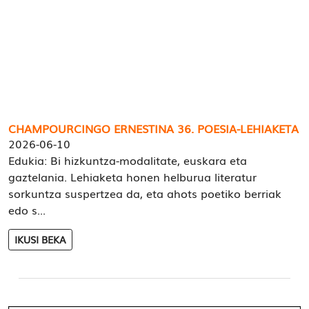
CHAMPOURCINGO ERNESTINA 36. POESIA-LEHIAKETA
2026-06-10
Edukia: Bi hizkuntza-modalitate, euskara eta
gaztelania. Lehiaketa honen helburua literatur
sorkuntza suspertzea da, eta ahots poetiko berriak
edo s...
IKUSI BEKA