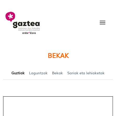
Eduki nagusira joan
Becas y Ayudas para jó
BEKAK
Guztiak
Laguntzak
Bekak
Sariak eta lehiaketak