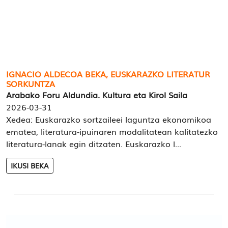
IGNACIO ALDECOA BEKA, EUSKARAZKO LITERATUR
SORKUNTZA
Arabako Foru Aldundia. Kultura eta Kirol Saila
2026-03-31
Xedea: Euskarazko sortzaileei laguntza ekonomikoa
ematea, literatura-ipuinaren modalitatean kalitatezko
literatura-lanak egin ditzaten. Euskarazko l...
IKUSI BEKA