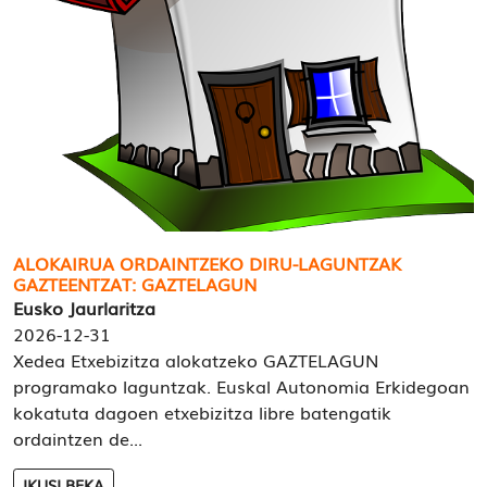
ALOKAIRUA ORDAINTZEKO DIRU-LAGUNTZAK
GAZTEENTZAT: GAZTELAGUN
Eusko Jaurlaritza
2026-12-31
Xedea Etxebizitza alokatzeko GAZTELAGUN
programako laguntzak. Euskal Autonomia Erkidegoan
kokatuta dagoen etxebizitza libre batengatik
ordaintzen de...
IKUSI BEKA