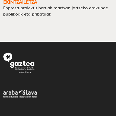
EKINTZAILETZA
Enpresa-proiektu berriak martxan jartzeko erakunde
publikoak eta pribatuak