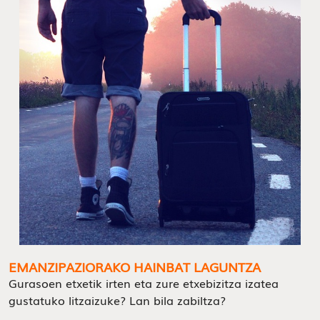
EMANZIPAZIORAKO HAINBAT LAGUNTZA
Gurasoen etxetik irten eta zure etxebizitza izatea
gustatuko litzaizuke? Lan bila zabiltza?