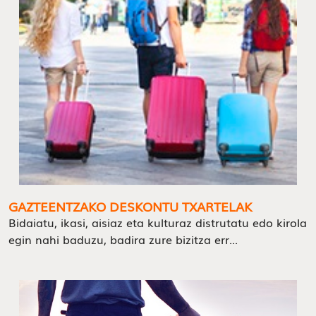
GAZTEENTZAKO DESKONTU TXARTELAK
Bidaiatu, ikasi, aisiaz eta kulturaz distrutatu edo kirola
egin nahi baduzu, badira zure bizitza err...