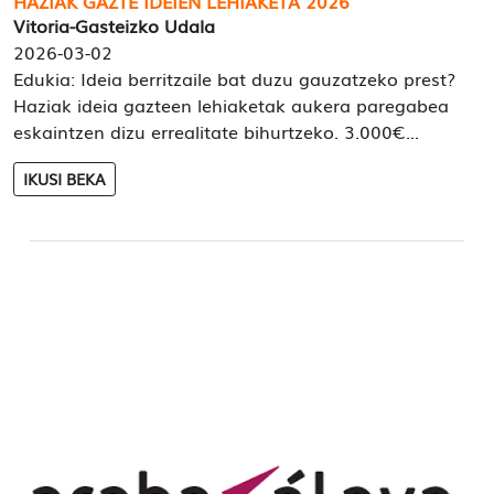
HAZIAK GAZTE IDEIEN LEHIAKETA 2026
Vitoria-Gasteizko Udala
2026-03-02
Edukia: Ideia berritzaile bat duzu gauzatzeko prest?
Haziak ideia gazteen lehiaketak aukera paregabea
eskaintzen dizu errealitate bihurtzeko. 3.000€...
IKUSI BEKA