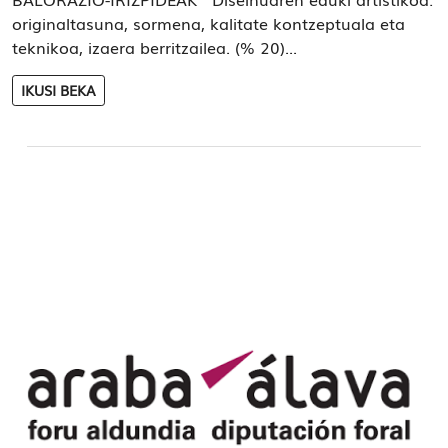
originaltasuna, sormena, kalitate kontzeptuala eta
teknikoa, izaera berritzailea. (% 20)...
IKUSI BEKA