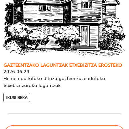
GAZTEENTZAKO LAGUNTZAK ETXEBIZITZA EROSTEKO
2026-06-29
Hemen aurkituko dituzu gazteei zuzendutako
etxebizitzarako laguntzak
IKUSI BEKA