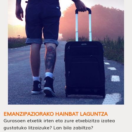
EMANZIPAZIORAKO HAINBAT LAGUNTZA
Gurasoen etxetik irten eta zure etxebizitza izatea
gustatuko litzaizuke? Lan bila zabiltza?