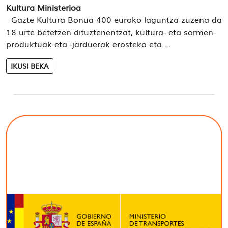
Kultura Ministerioa
Gazte Kultura Bonua 400 euroko laguntza zuzena da
18 urte betetzen dituztenentzat, kultura- eta sormen-
produktuak eta -jarduerak erosteko eta ...
IKUSI BEKA