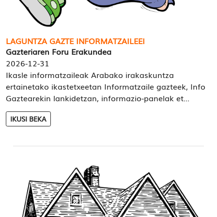
LAGUNTZA GAZTE INFORMATZAILEEI
Gazteriaren Foru Erakundea
2026-12-31
Ikasle informatzaileak Arabako irakaskuntza
ertainetako ikastetxeetan Informatzaile gazteek, Info
Gaztearekin lankidetzan, informazio-panelak et...
IKUSI BEKA