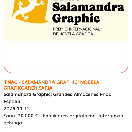
'FNAC - SALAMANDRA GRAPHIC' NOBELA
GRAFIKOAREN SARIA
Salamandra Graphic; Grandes Almacenes Fnac
España
2026-11-13
Saria: 20.000 €+ komikiaren argitalpena. Informazio
gehiago