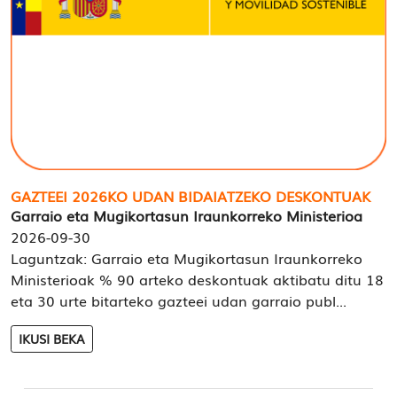
GAZTEEI 2026KO UDAN BIDAIATZEKO DESKONTUAK
Garraio eta Mugikortasun Iraunkorreko Ministerioa
2026-09-30
Laguntzak: Garraio eta Mugikortasun Iraunkorreko
Ministerioak % 90 arteko deskontuak aktibatu ditu 18
eta 30 urte bitarteko gazteei udan garraio publ...
IKUSI BEKA