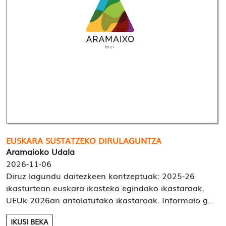
EUSKARA SUSTATZEKO DIRULAGUNTZA
Aramaioko Udala
2026-11-06
Diruz lagundu daitezkeen kontzeptuak: 2025-26
ikasturtean euskara ikasteko egindako ikastaroak.
UEUk 2026an antolatutako ikastaroak. Informaio g...
IKUSI BEKA