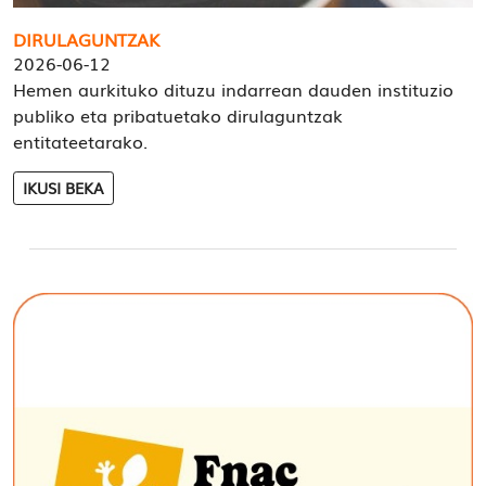
DIRULAGUNTZAK
2026-06-12
Hemen aurkituko dituzu indarrean dauden instituzio
publiko eta pribatuetako dirulaguntzak
entitateetarako.
IKUSI BEKA