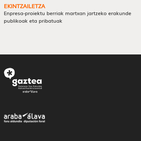
EKINTZAILETZA
Enpresa-proiektu berriak martxan jartzeko erakunde
publikoak eta pribatuak