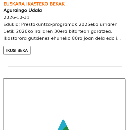
EUSKARA IKASTEKO BEKAK
Aguraingo Udala
2026-10-31
Edukia: Prestakuntza-programak 2025eko urriaren
1etik 2026ko irailaren 30era bitartean garatzea.
Ikastarora gutxienez ehuneko 80ra joan dela edo i...
IKUSI BEKA