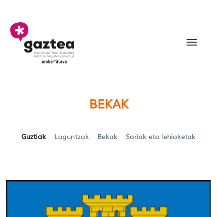
Eduki nagusira joan
Becas y Ayudas para jó
BEKAK
Guztiak
Laguntzak
Bekak
Sariak eta lehiaketak