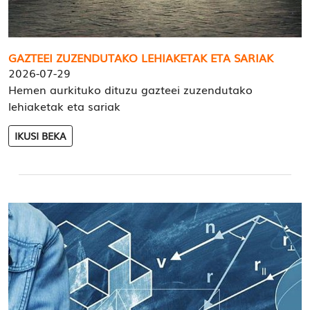
GAZTEEI ZUZENDUTAKO LEHIAKETAK ETA SARIAK
2026-07-29
Hemen aurkituko dituzu gazteei zuzendutako
lehiaketak eta sariak
IKUSI BEKA