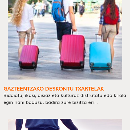
GAZTEENTZAKO DESKONTU TXARTELAK
Bidaiatu, ikasi, aisiaz eta kulturaz distrutatu edo kirola
egin nahi baduzu, badira zure bizitza err...