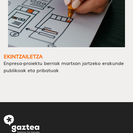
EKINTZAILETZA
Enpresa-proiektu berriak martxan jartzeko erakunde
publikoak eta pribatuak