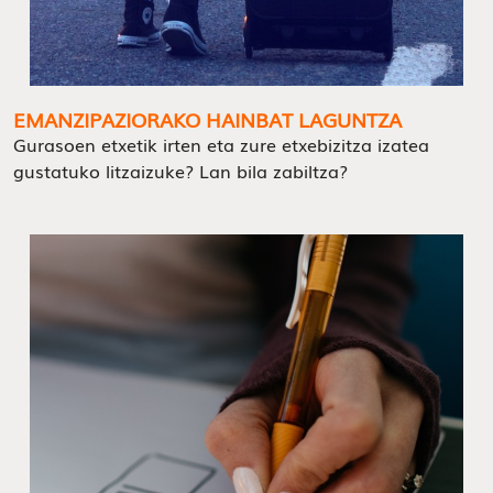
EMANZIPAZIORAKO HAINBAT LAGUNTZA
Gurasoen etxetik irten eta zure etxebizitza izatea
gustatuko litzaizuke? Lan bila zabiltza?