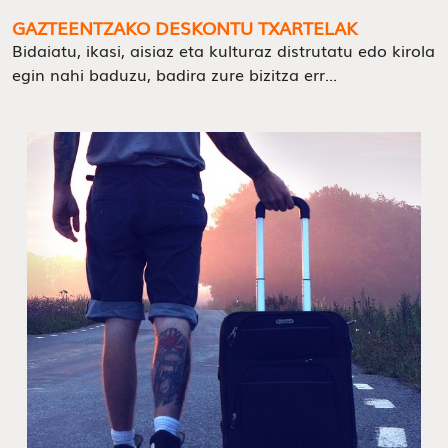
GAZTEENTZAKO DESKONTU TXARTELAK
Bidaiatu, ikasi, aisiaz eta kulturaz distrutatu edo kirola
egin nahi baduzu, badira zure bizitza err...