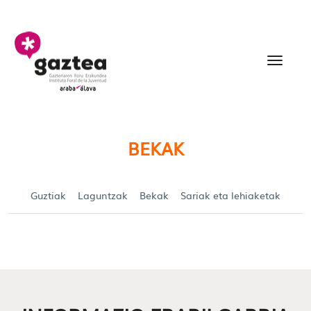
Eduki nagusira joan
Becas y Ayudas para jó
BEKAK
Guztiak
Laguntzak
Bekak
Sariak eta lehiaketak