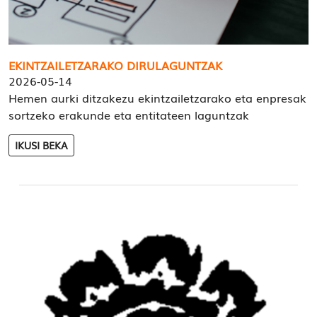
EKINTZAILETZARAKO DIRULAGUNTZAK
2026-05-14
Hemen aurki ditzakezu ekintzailetzarako eta enpresak
sortzeko erakunde eta entitateen laguntzak
IKUSI BEKA