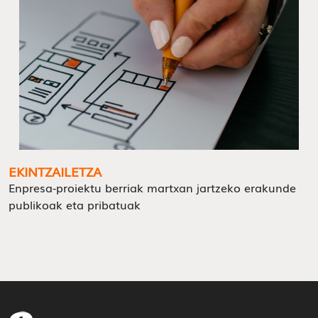
EKINTZAILETZA
Enpresa-proiektu berriak martxan jartzeko erakunde
publikoak eta pribatuak