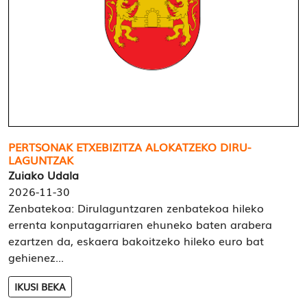
PERTSONAK ETXEBIZITZA ALOKATZEKO DIRU-
LAGUNTZAK
Zuiako Udala
2026-11-30
Zenbatekoa: Dirulaguntzaren zenbatekoa hileko
errenta konputagarriaren ehuneko baten arabera
ezartzen da, eskaera bakoitzeko hileko euro bat
gehienez...
IKUSI BEKA