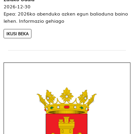
2026-12-30
Epea: 2026ko abenduko azken egun balioduna baino
lehen. Informazio gehiago
IKUSI BEKA