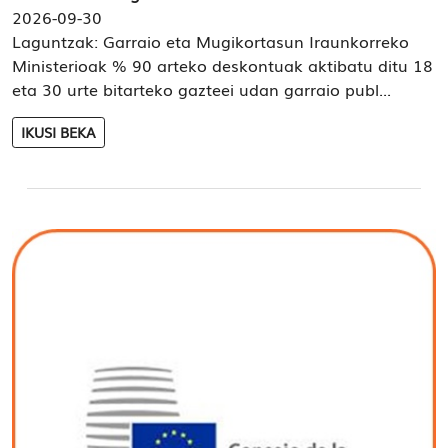
2026-09-30
Laguntzak: Garraio eta Mugikortasun Iraunkorreko
Ministerioak % 90 arteko deskontuak aktibatu ditu 18
eta 30 urte bitarteko gazteei udan garraio publ...
IKUSI BEKA