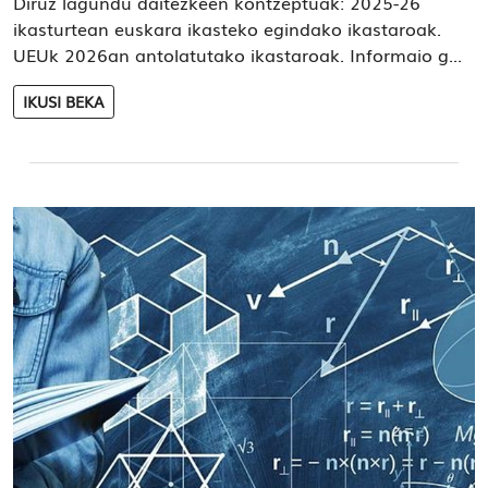
Diruz lagundu daitezkeen kontzeptuak: 2025-26
ikasturtean euskara ikasteko egindako ikastaroak.
UEUk 2026an antolatutako ikastaroak. Informaio g...
IKUSI BEKA