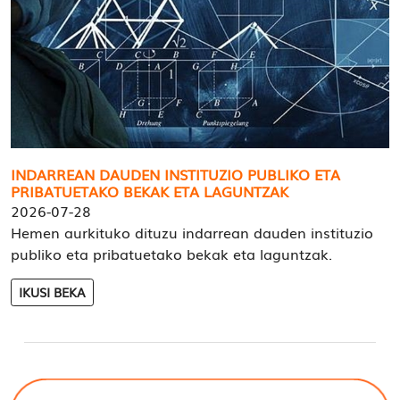
INDARREAN DAUDEN INSTITUZIO PUBLIKO ETA
PRIBATUETAKO BEKAK ETA LAGUNTZAK
2026-07-28
Hemen aurkituko dituzu indarrean dauden instituzio
publiko eta pribatuetako bekak eta laguntzak.
IKUSI BEKA