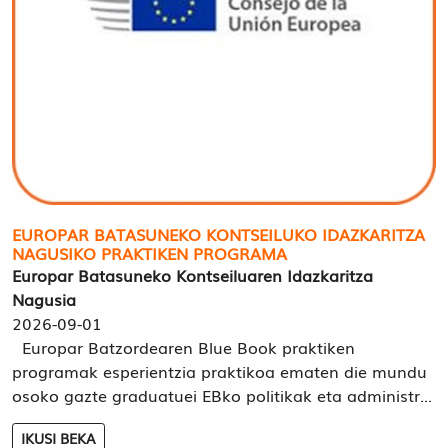
EUROPAR BATASUNEKO KONTSEILUKO IDAZKARITZA
NAGUSIKO PRAKTIKEN PROGRAMA
Europar Batasuneko Kontseiluaren Idazkaritza
Nagusia
2026-09-01
Europar Batzordearen Blue Book praktiken
programak esperientzia praktikoa ematen die mundu
osoko gazte graduatuei EBko politikak eta administr...
IKUSI BEKA