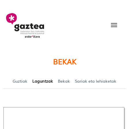
Eduki nagusira joan
Becas y Ayudas para jó
BEKAK
Guztiak
Laguntzak
Bekak
Sariak eta lehiaketak