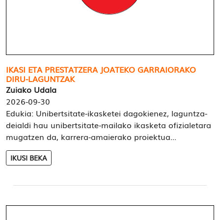
IKASI ETA PRESTATZERA JOATEKO GARRAIORAKO
DIRU-LAGUNTZAK
Zuiako Udala
2026-09-30
Edukia: Unibertsitate-ikasketei dagokienez, laguntza-
deialdi hau unibertsitate-mailako ikasketa ofizialetara
mugatzen da, karrera-amaierako proiektua...
IKUSI BEKA