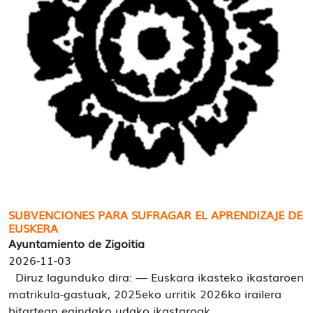
SUBVENCIONES PARA SUFRAGAR EL APRENDIZAJE DE
EUSKERA
Ayuntamiento de Zigoitia
2026-11-03
Diruz lagunduko dira: — Euskara ikasteko ikastaroen
matrikula-gastuak, 2025eko urritik 2026ko irailera
bitartean egindako udako ikastaroak, ...