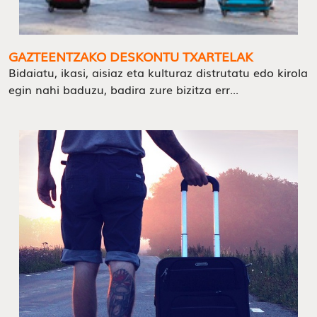
GAZTEENTZAKO DESKONTU TXARTELAK
Bidaiatu, ikasi, aisiaz eta kulturaz distrutatu edo kirola
egin nahi baduzu, badira zure bizitza err...