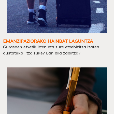
EMANZIPAZIORAKO HAINBAT LAGUNTZA
Gurasoen etxetik irten eta zure etxebizitza izatea
gustatuko litzaizuke? Lan bila zabiltza?