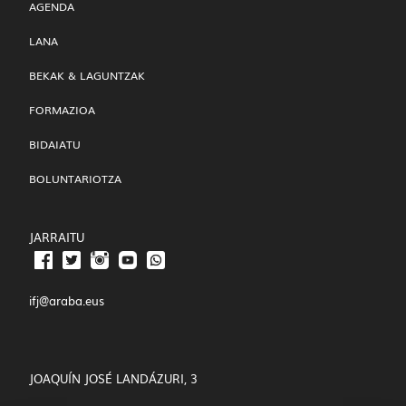
AGENDA
LANA
BEKAK & LAGUNTZAK
FORMAZIOA
BIDAIATU
BOLUNTARIOTZA
JARRAITU
ifj@araba.eus
JOAQUÍN JOSÉ LANDÁZURI, 3