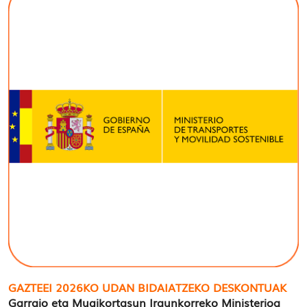
GAZTEEI 2026KO UDAN BIDAIATZEKO DESKONTUAK
Garraio eta Mugikortasun Iraunkorreko Ministerioa