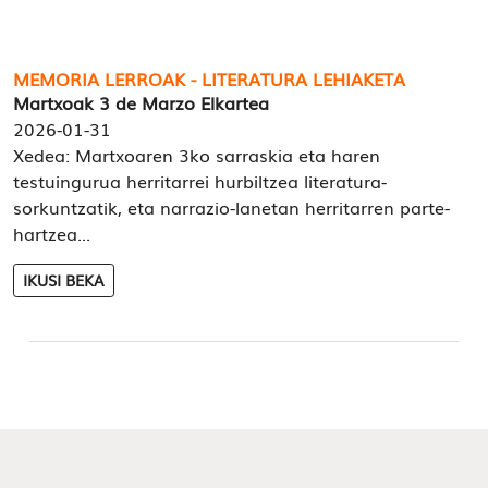
MEMORIA LERROAK - LITERATURA LEHIAKETA
Martxoak 3 de Marzo Elkartea
2026-01-31
Xedea: Martxoaren 3ko sarraskia eta haren
testuingurua herritarrei hurbiltzea literatura-
sorkuntzatik, eta narrazio-lanetan herritarren parte-
hartzea...
IKUSI BEKA