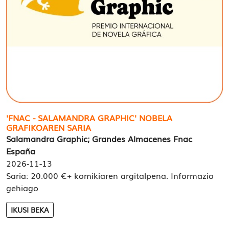
'FNAC - SALAMANDRA GRAPHIC' NOBELA
GRAFIKOAREN SARIA
Salamandra Graphic; Grandes Almacenes Fnac
España
2026-11-13
Saria: 20.000 €+ komikiaren argitalpena. Informazio
gehiago
IKUSI BEKA