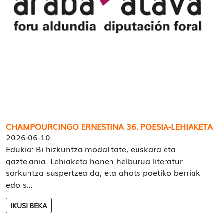
CHAMPOURCINGO ERNESTINA 36. POESIA-LEHIAKETA
2026-06-10
Edukia: Bi hizkuntza-modalitate, euskara eta
gaztelania. Lehiaketa honen helburua literatur
sorkuntza suspertzea da, eta ahots poetiko berriak
edo s...
IKUSI BEKA