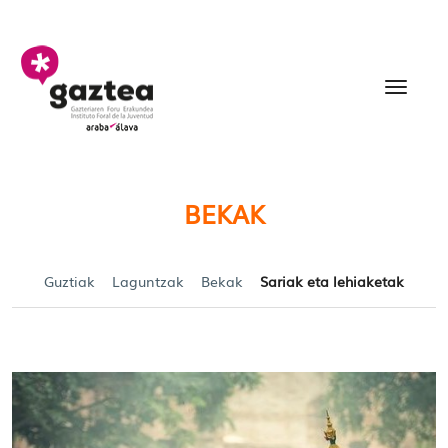
Eduki nagusira joan
Becas y Ayudas para jó
BEKAK
Guztiak
Laguntzak
Bekak
Sariak eta lehiaketak