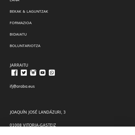
BEKAK & LAGUNTZAK
FORMAZIOA
BIDAIATU
BOLUNTARIOTZA
JARRAITU
ifj@araba.eus
JOAQUÍN JOSÉ LANDÁZURI, 3
01008 VITORIA-GASTEIZ