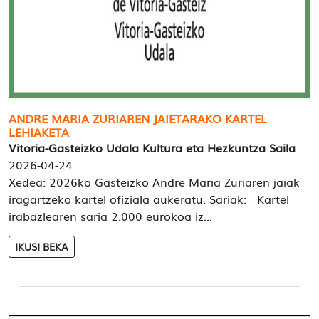
ANDRE MARIA ZURIAREN JAIETARAKO KARTEL
LEHIAKETA
Vitoria-Gasteizko Udala Kultura eta Hezkuntza Saila
2026-04-24
Xedea: 2026ko Gasteizko Andre Maria Zuriaren jaiak
iragartzeko kartel ofiziala aukeratu. Sariak: Kartel
irabazlearen saria 2.000 eurokoa iz...
IKUSI BEKA