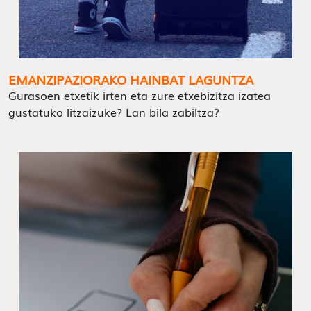
EMANZIPAZIORAKO HAINBAT LAGUNTZA
Gurasoen etxetik irten eta zure etxebizitza izatea
gustatuko litzaizuke? Lan bila zabiltza?