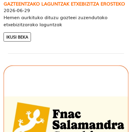
GAZTEENTZAKO LAGUNTZAK ETXEBIZITZA EROSTEKO
2026-06-29
Hemen aurkituko dituzu gazteei zuzendutako
etxebizitzarako laguntzak
IKUSI BEKA