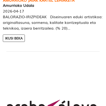
Amurrioko Udala
2026-04-17
BALORAZIO-IRIZPIDEAK Diseinuaren eduki artistikoa:
originaltasuna, sormena, kalitate kontzeptuala eta
teknikoa, izaera berritzailea. (% 20)...
IKUSI BEKA