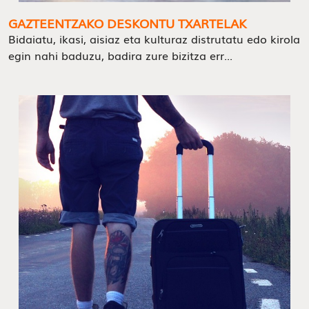
GAZTEENTZAKO DESKONTU TXARTELAK
Bidaiatu, ikasi, aisiaz eta kulturaz distrutatu edo kirola
egin nahi baduzu, badira zure bizitza err...