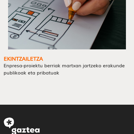
EKINTZAILETZA
Enpresa-proiektu berriak martxan jartzeko erakunde
publikoak eta pribatuak