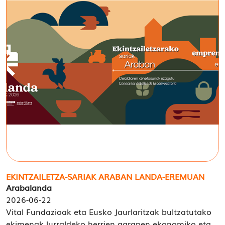
EKINTZAILETZA-SARIAK ARABAN LANDA-EREMUAN
Arabalanda
2026-06-22
Vital Fundazioak eta Eusko Jaurlaritzak bultzatutako
ekimenak lurraldeko herrien garapen ekonomiko eta