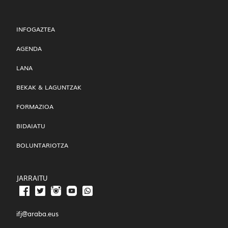
INFOGAZTEA
AGENDA
LANA
BEKAK & LAGUNTZAK
FORMAZIOA
BIDAIATU
BOLUNTARIOTZA
JARRAITU
ifj@araba.eus