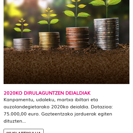
2020KO DIRULAGUNTZEN DEIALDIAK
Kanpamentu, udaleku, martxa ibiltari eta
auzolandegietarako 2020ko deialdia. Dotazioa:
75.000,00 euro. Gazteentzako jarduerak egiten
dituzten...