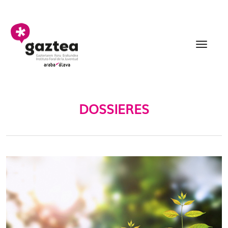
Eduki nagusira joan
Dossieres - gazteria
DOSSIERES