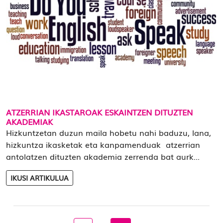
ATZERRIAN IKASTAROAK ESKAINTZEN DITUZTEN
AKADEMIAK
Hizkuntzetan duzun maila hobetu nahi baduzu, lana,
hizkuntza ikasketak eta kanpamenduak atzerrian
antolatzen dituzten akademia zerrenda bat aurk...
IKUSI ARTIKULUA