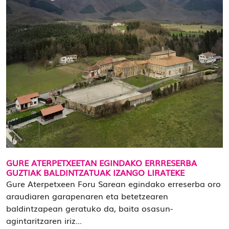
GURE ATERPETXEETAN EGINDAKO ERRRESERBA
GUZTIAK BALDINTZATUAK IZANGO LIRATEKE
Gure Aterpetxeen Foru Sarean egindako erreserba oro
araudiaren garapenaren eta betetzearen
baldintzapean geratuko da, baita osasun-
agintaritzaren iriz...