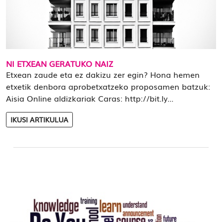
NI ETXEAN GERATUKO NAIZ
Etxean zaude eta ez dakizu zer egin? Hona hemen
etxetik denbora aprobetxatzeko proposamen batzuk:
Aisia Online aldizkariak Caras: http://bit.ly...
IKUSI ARTIKULUA