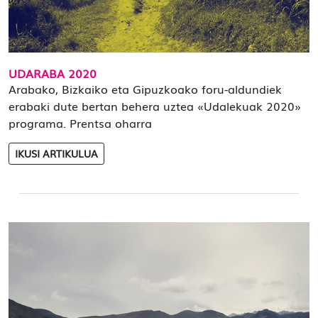
UDARABA 2020
Arabako, Bizkaiko eta Gipuzkoako foru-aldundiek
erabaki dute bertan behera uztea «Udalekuak 2020»
programa. Prentsa oharra
IKUSI ARTIKULUA