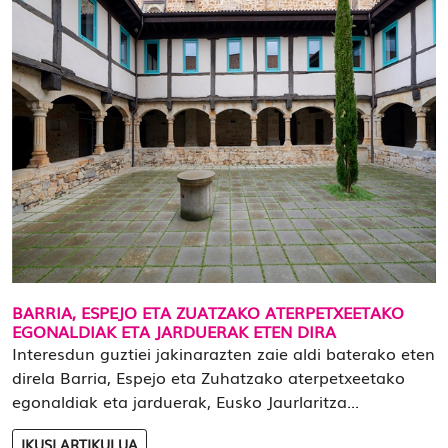
BARRIA, ESPEJO ETA ZUATZAKO ATERPETXEETAKO
EGONALDIAK ETA JARDUERAK ETEN DIRA
Interesdun guztiei jakinarazten zaie aldi baterako eten
direla Barria, Espejo eta Zuhatzako aterpetxeetako
egonaldiak eta jarduerak, Eusko Jaurlaritza...
IKUSI ARTIKULUA