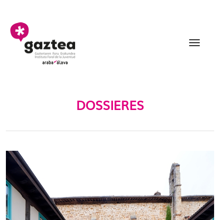
Eduki nagusira joan
Dossieres - gazteria
DOSSIERES