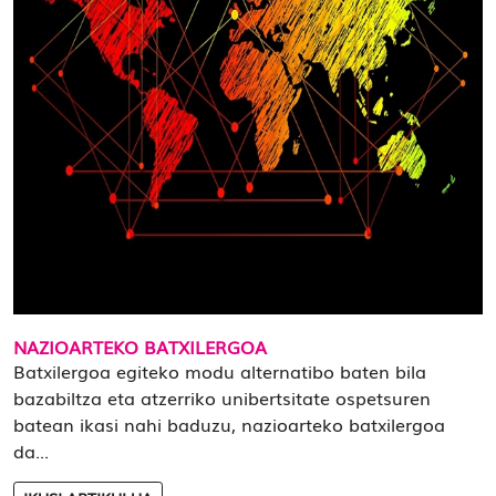
NAZIOARTEKO BATXILERGOA
Batxilergoa egiteko modu alternatibo baten bila
bazabiltza eta atzerriko unibertsitate ospetsuren
batean ikasi nahi baduzu, nazioarteko batxilergoa
da...