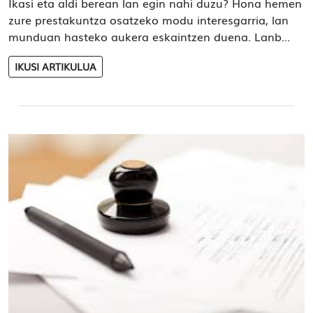
Ikasi eta aldi berean lan egin nahi duzu? Hona hemen
zure prestakuntza osatzeko modu interesgarria, lan
munduan hasteko aukera eskaintzen duena. Lanb...
IKUSI ARTIKULUA