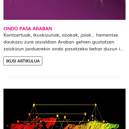
ONDO PASA ARABAN
Kontzertuak, ikuskizunak, azokak, jaiak... hementxe
daukazu zure aisialdian Araban gehien gustatzen
zaizkizun jarduerekin ondo pasatzeko behar duzun i...
IKUSI ARTIKULUA