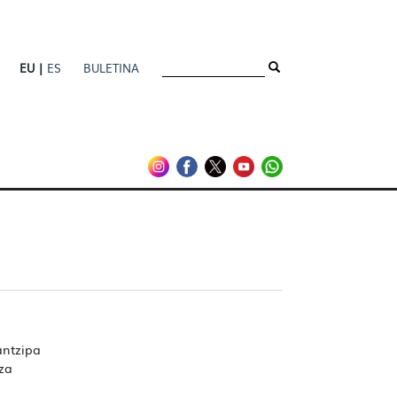
EU |
ES
BULETINA
antzipa
tza