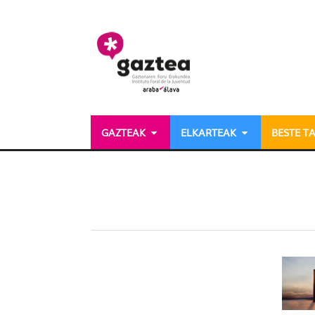
Eduki nagusira joan
GAZTEAK
ELKARTEAK
BESTE T
Dossieres - gazteria