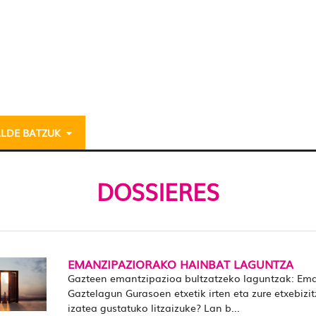
ALDE BATZUK
DOSSIERES
EMANZIPAZIORAKO HAINBAT LAGUNTZA
Gazteen emantzipazioa bultzatzeko laguntzak: Em
Gaztelagun Gurasoen etxetik irten eta zure etxebizi
izatea gustatuko litzaizuke? Lan b...