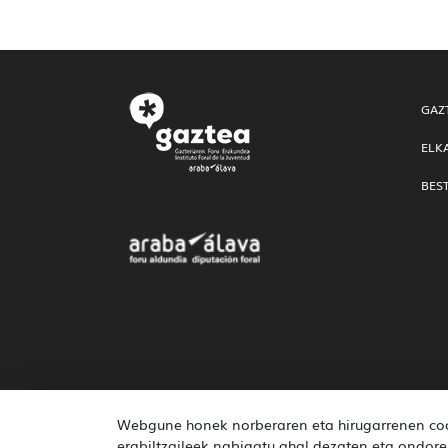
GAZ
ELK
BES
Webgune honek norberaren eta hirugarrenen cook
erabiltzaileek nabigatu ahal dezaten eta ondoren