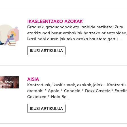
IKASLEENTZAKO AZOKAK
Graduak, graduondoak eta lanbide heziketa. Zure
etorkizunari buruz erabakiak hartzeko orientabidea,
ikasi nahi duzun jakiteko azoka hauetara gertu...
IKUSI ARTIKULUA
AISIA
Kontzertuak, ikuskizunak, azokak, jaiak... Kontzertu
aretoak: * Apolo * Candela * Dazz Gasteiz * Fareli
Gaztetxea * Hala Be...
IKUSI ARTIKULUA