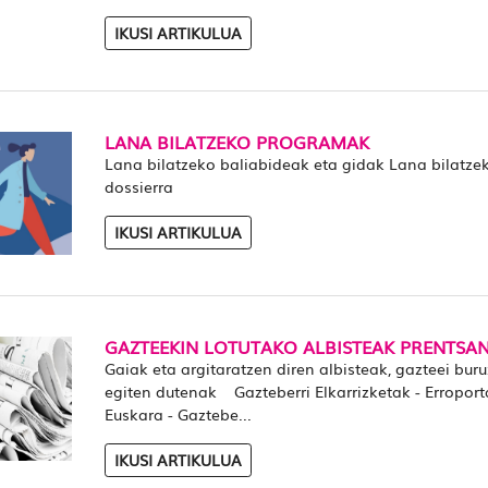
IKUSI ARTIKULUA
LANA BILATZEKO PROGRAMAK
Lana bilatzeko baliabideak eta gidak Lana bilatze
dossierra
IKUSI ARTIKULUA
GAZTEEKIN LOTUTAKO ALBISTEAK PRENTSA
Gaiak eta argitaratzen diren albisteak, gazteei buru
egiten dutenak Gazteberri Elkarrizketak - Erroport
Euskara - Gaztebe...
IKUSI ARTIKULUA