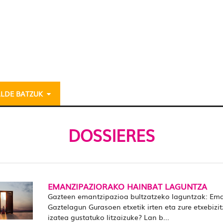
ALDE BATZUK
DOSSIERES
EMANZIPAZIORAKO HAINBAT LAGUNTZA
Gazteen emantzipazioa bultzatzeko laguntzak: Em
Gaztelagun Gurasoen etxetik irten eta zure etxebizi
izatea gustatuko litzaizuke? Lan b...