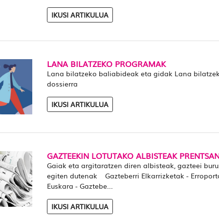
IKUSI ARTIKULUA
LANA BILATZEKO PROGRAMAK
Lana bilatzeko baliabideak eta gidak Lana bilatze
dossierra
IKUSI ARTIKULUA
GAZTEEKIN LOTUTAKO ALBISTEAK PRENTSA
Gaiak eta argitaratzen diren albisteak, gazteei buru
egiten dutenak Gazteberri Elkarrizketak - Erroport
Euskara - Gaztebe...
IKUSI ARTIKULUA