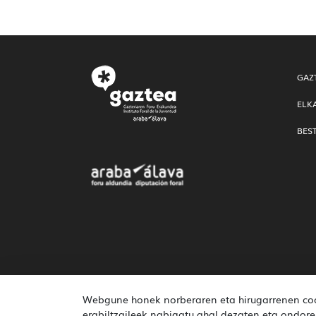
GAZ
ELK
BES
Webgune honek norberaren eta hirugarrenen cook
erabiltzaileek nabigatu ahal dezaten eta ondoren