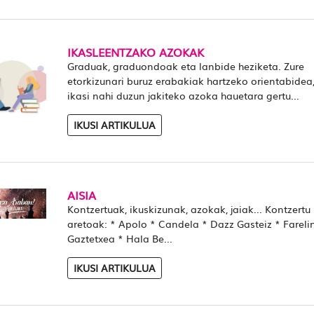
IKASLEENTZAKO AZOKAK
Graduak, graduondoak eta lanbide heziketa. Zure
etorkizunari buruz erabakiak hartzeko orientabidea,
ikasi nahi duzun jakiteko azoka hauetara gertu...
IKUSI ARTIKULUA
AISIA
Kontzertuak, ikuskizunak, azokak, jaiak... Kontzertu
aretoak: * Apolo * Candela * Dazz Gasteiz * Fareli
Gaztetxea * Hala Be...
IKUSI ARTIKULUA