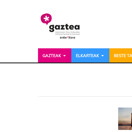
Eduki nagusira joan
GAZTEAK
ELKARTEAK
BESTE T
Dossieres - gazteria