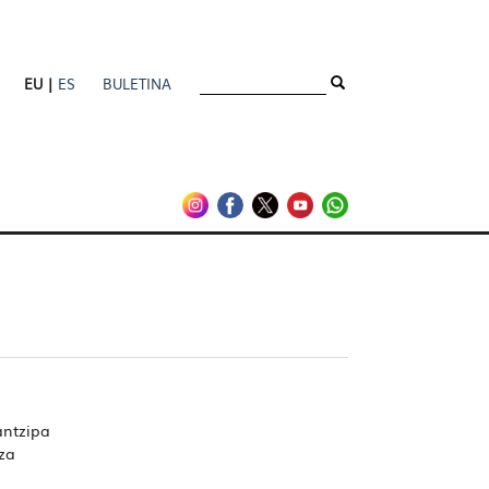
EU |
ES
BULETINA
antzipa
tza