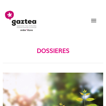
Eduki nagusira joan
Dossieres - gazteria
DOSSIERES