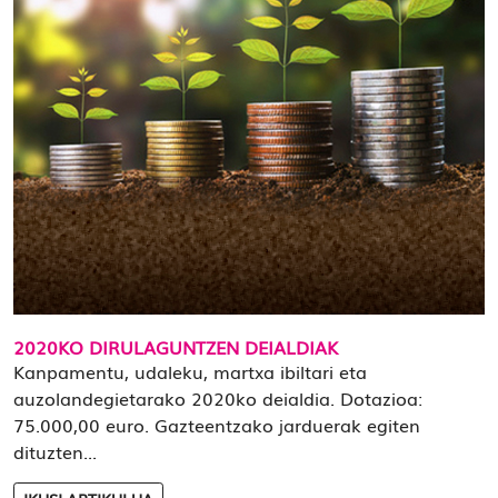
2020KO DIRULAGUNTZEN DEIALDIAK
Kanpamentu, udaleku, martxa ibiltari eta
auzolandegietarako 2020ko deialdia. Dotazioa:
75.000,00 euro. Gazteentzako jarduerak egiten
dituzten...