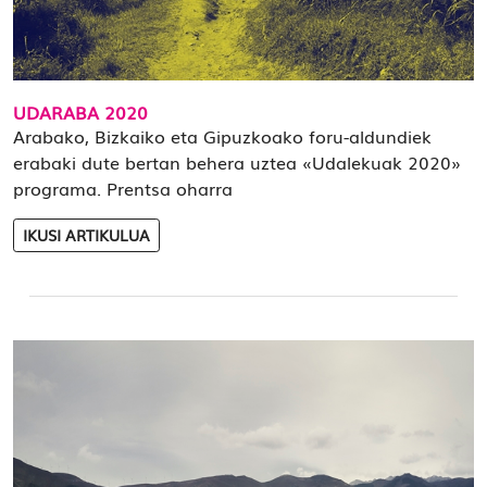
UDARABA 2020
Arabako, Bizkaiko eta Gipuzkoako foru-aldundiek
erabaki dute bertan behera uztea «Udalekuak 2020»
programa. Prentsa oharra
IKUSI ARTIKULUA