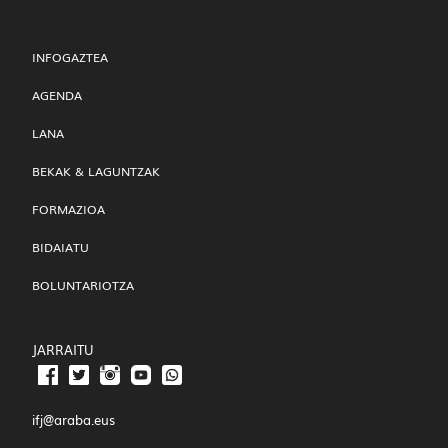
INFOGAZTEA
AGENDA
LANA
BEKAK & LAGUNTZAK
FORMAZIOA
BIDAIATU
BOLUNTARIOTZA
JARRAITU
ifj@araba.eus