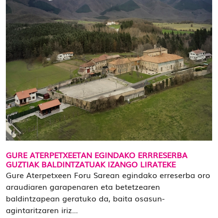
GURE ATERPETXEETAN EGINDAKO ERRRESERBA
GUZTIAK BALDINTZATUAK IZANGO LIRATEKE
Gure Aterpetxeen Foru Sarean egindako erreserba oro
araudiaren garapenaren eta betetzearen
baldintzapean geratuko da, baita osasun-
agintaritzaren iriz...