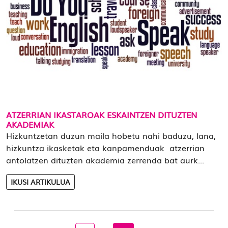
ATZERRIAN IKASTAROAK ESKAINTZEN DITUZTEN
AKADEMIAK
Hizkuntzetan duzun maila hobetu nahi baduzu, lana,
hizkuntza ikasketak eta kanpamenduak atzerrian
antolatzen dituzten akademia zerrenda bat aurk...
IKUSI ARTIKULUA