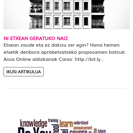
NI ETXEAN GERATUKO NAIZ
Etxean zaude eta ez dakizu zer egin? Hona hemen
etxetik denbora aprobetxatzeko proposamen batzuk:
Aisia Online aldizkariak Caras: http://bit.ly...
IKUSI ARTIKULUA