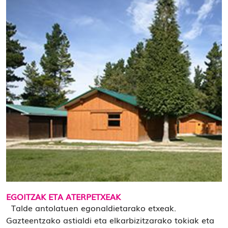
EGOITZAK ETA ATERPETXEAK
Talde antolatuen egonaldietarako etxeak.
Gazteentzako astialdi eta elkarbizitzarako tokiak eta