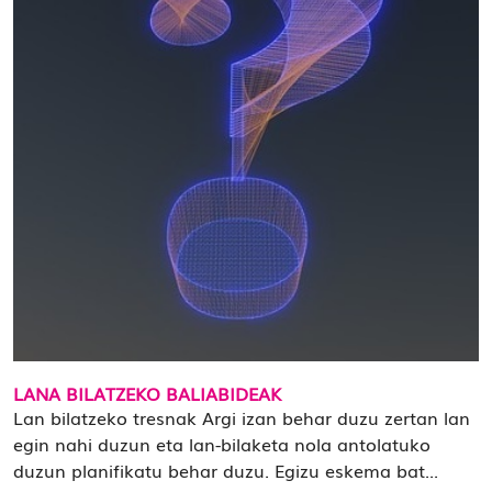
LANA BILATZEKO BALIABIDEAK
Lan bilatzeko tresnak Argi izan behar duzu zertan lan
egin nahi duzun eta lan-bilaketa nola antolatuko
duzun planifikatu behar duzu. Egizu eskema bat...