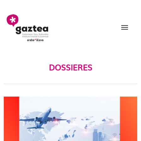
Eduki nagusira joan
Dossieres - gazteria
DOSSIERES