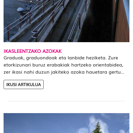
IKASLEENTZAKO AZOKAK
Graduak, graduondoak eta lanbide heziketa. Zure
etorkizunari buruz erabakiak hartzeko orientabidea,
zer ikasi nahi duzun jakiteko azoka hauetara gertu...
IKUSI ARTIKULUA