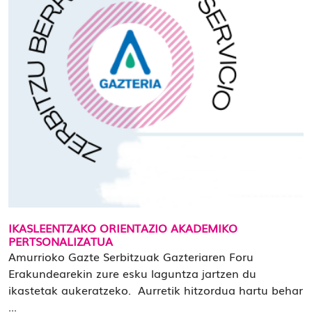
IKASLEENTZAKO ORIENTAZIO AKADEMIKO
PERTSONALIZATUA
Amurrioko Gazte Serbitzuak Gazteriaren Foru
Erakundearekin zure esku laguntza jartzen du
ikastetak aukeratzeko. Aurretik hitzordua hartu behar
...