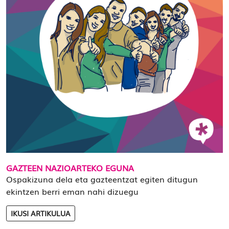
GAZTEEN NAZIOARTEKO EGUNA
Ospakizuna dela eta gazteentzat egiten ditugun
ekintzen berri eman nahi dizuegu
IKUSI ARTIKULUA