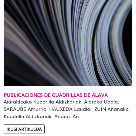
PUBLICACIONES DE CUADRILLAS DE ÁLAVA
Aiaraldeako Kuadrilla Aldizkariak: Aiarako Udala:
SARAUBE Amurrio: HAUXEDA Laudio: ZUIN Añanako
Kuadrilla Aldizkariak: Añana: Añ...
IKUSI ARTIKULUA