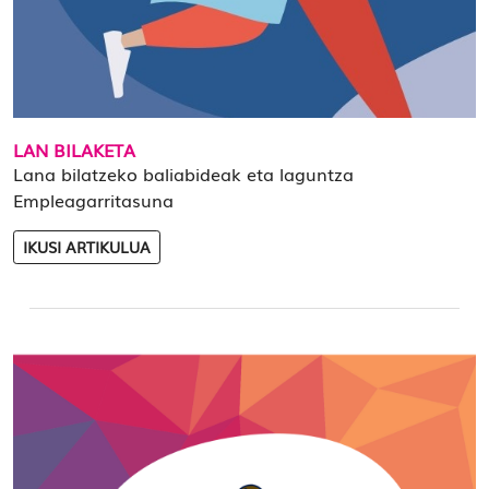
LAN BILAKETA
Lana bilatzeko baliabideak eta laguntza
Empleagarritasuna
IKUSI ARTIKULUA