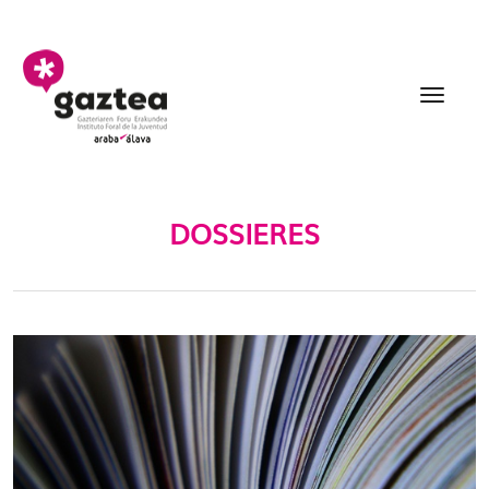
Eduki nagusira joan
Dossieres - gazteria
DOSSIERES