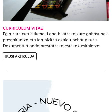
CURRICULUM VITAE
Egin zure curriculuma. Lana bilatzeko zure gaitasunak,
prestakuntza eta lan bizitza azaldu behar dituzu.
Dokumentua ondo prestatzeko estekak eskaintze...
IKUSI ARTIKULUA