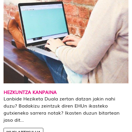
HEZKUNTZA KANPAINA
Lanbide Heziketa Duala zertan datzan jakin nahi
duzu? Badakizu zeintzuk diren EHUn ikasteko
gutxieneko sarrera notak? Ikasten duzun bitartean
jaso dit...