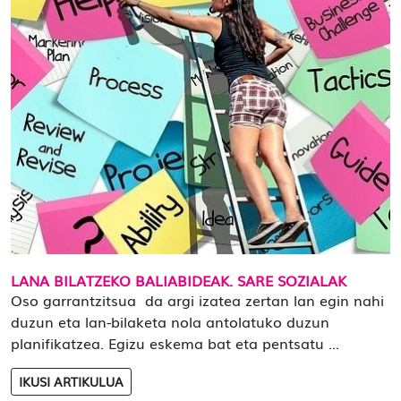
LANA BILATZEKO BALIABIDEAK. SARE SOZIALAK
Oso garrantzitsua da argi izatea zertan lan egin nahi
duzun eta lan-bilaketa nola antolatuko duzun
planifikatzea. Egizu eskema bat eta pentsatu ...
IKUSI ARTIKULUA