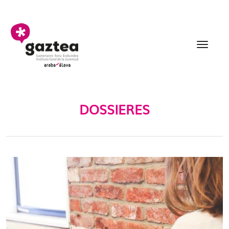
Eduki nagusira joan
Dossieres - gazteria
DOSSIERES