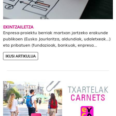
EKINTZAILETZA
Enpresa-proiektu berriak martxan jartzeko erakunde
publikoen (Eusko Jaurlaritza, aldundiak, udaletxeak…)
eta pribatuen (fundazioak, bankuak, enpresa...
IKUSI ARTIKULUA