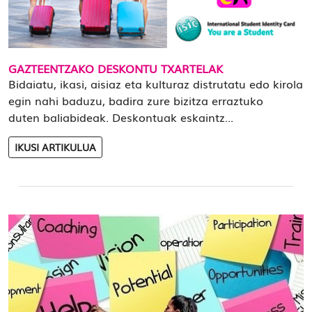
GAZTEENTZAKO DESKONTU TXARTELAK
Bidaiatu, ikasi, aisiaz eta kulturaz distrutatu edo kirola
egin nahi baduzu, badira zure bizitza erraztuko
duten baliabideak. Deskontuak eskaintz...
IKUSI ARTIKULUA