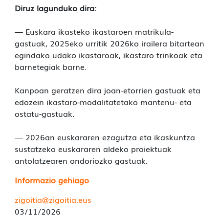
Diruz lagunduko dira:
— Euskara ikasteko ikastaroen matrikula-
gastuak, 2025eko urritik 2026ko irailera bitartean
egindako udako ikastaroak, ikastaro trinkoak eta
barnetegiak barne.
Kanpoan geratzen dira joan-etorrien gastuak eta
edozein ikastaro-modalitatetako mantenu- eta
ostatu-gastuak.
— 2026an euskararen ezagutza eta ikaskuntza
sustatzeko euskararen aldeko proiektuak
antolatzearen ondoriozko gastuak.
Informazio gehiago
zigoitia@zigoitia.eus
03/11/2026