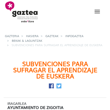
Eduki nagusira joan
subvenciones para sufr
GAZTERIA
HASIERA
GAZTEAK
INFOGAZTEA
BEKAK & LAGUNTZAK
SUBVENCIONES PARA SUFRAGAR EL APRENDIZAJE DE EUSKERA
SUBVENCIONES PARA
SUFRAGAR EL APRENDIZAJE
DE EUSKERA
Facebook-en partekatu
Twitter-en partekatu
IRAGARLEA
AYUNTAMIENTO DE ZIGOITIA