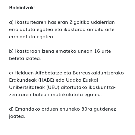
Baldintzak:
a) Ikasturtearen hasieran Zigoitiko udalerrian
erroldatuta egotea eta ikastaroa amaitu arte
erroldatuta egotea.
b) Ikastaroan izena emateko unean 16 urte
beteta izatea.
c) Helduen Alfabetatze eta Berreuskalduntzerako
Erakundeak (HABE) edo Udako Euskal
Unibertsitateak (UEU) aitortutako ikaskuntza-
zentroren batean matrikulatuta egotea.
d) Emandako orduen ehuneko 80ra gutxienez
joatea.