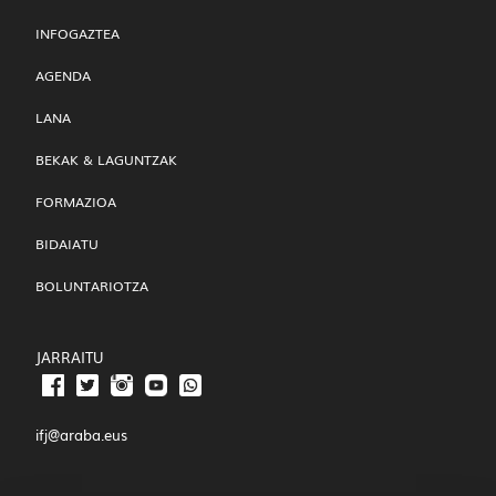
INFOGAZTEA
AGENDA
LANA
BEKAK & LAGUNTZAK
FORMAZIOA
BIDAIATU
BOLUNTARIOTZA
JARRAITU
ifj@araba.eus