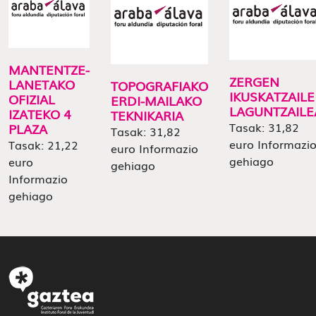
MANTENTZE-
ZERGEN
LANETAKO
TOPOGRAFIAKO
IKUSKATZAILE
OFIZIAL
ERDI-MAILAKO
LAGUNTZAILE
IZATEKO 4
TEKNIKARIA
Tasak: 31,82
PLAZA
Tasak: 31,82
euro Informazi
Tasak: 21,22
euro Informazio
gehiago
euro
gehiago
Informazio
gehiago