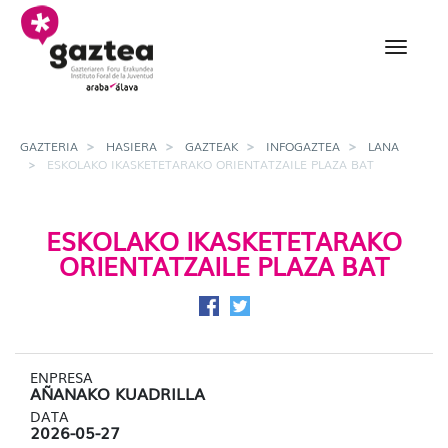
Eduki nagusira joan
Eskolako ikasketetarako
GAZTERIA
HASIERA
GAZTEAK
INFOGAZTEA
LANA
ESKOLAKO IKASKETETARAKO ORIENTATZAILE PLAZA BAT
ESKOLAKO IKASKETETARAKO
ORIENTATZAILE PLAZA BAT
Facebook-en partekatu
Twitter-en partekatu
ENPRESA
AÑANAKO KUADRILLA
DATA
2026-05-27