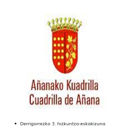
Derrigorrezko 3. hizkuntza-eskakizuna