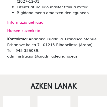
(2027-12-31)
Lizentziatura edo master titulua izatea
B gidabaimena amaitzen den egunean
Informazio gehiago
Hutsen zuzenketa
Kontaktua:
Añanako Kuadrilla. Francisco Manuel
Echanove kalea 7 · 01213 Ribabellosa (Araba).
Tel.: 945 355089.
administracion@cuadrilladeanana.eus
AZKEN LANAK