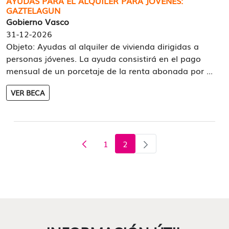
AYUDAS PARA EL ALQUILER PARA JÓVENES:
GAZTELAGUN
Gobierno Vasco
31-12-2026
Objeto: Ayudas al alquiler de vivienda dirigidas a
personas jóvenes. La ayuda consistirá en el pago
mensual de un porcetaje de la renta abonada por ...
VER BECA
1
2
Página
Página