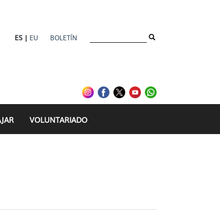
ES |
EU
BOLETÍN
as - gazteria
AJAR
VOLUNTARIADO