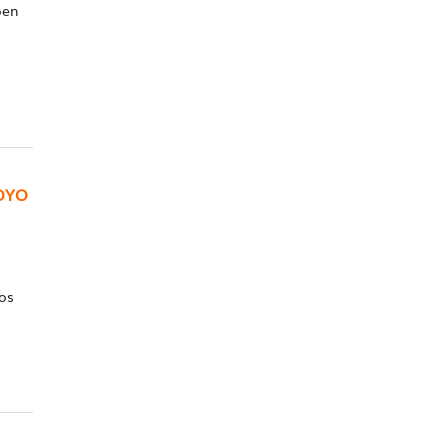
oen
OYO
os