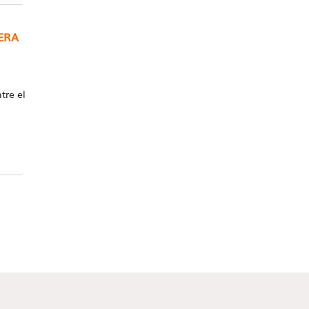
ERA
re el