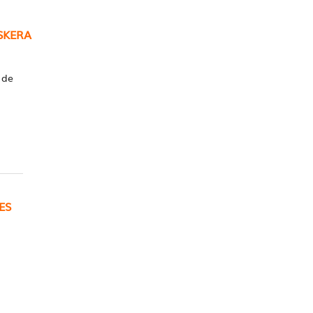
SKERA
 de
ES