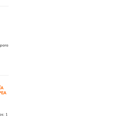
 para
ÍA
PEA
s: 1