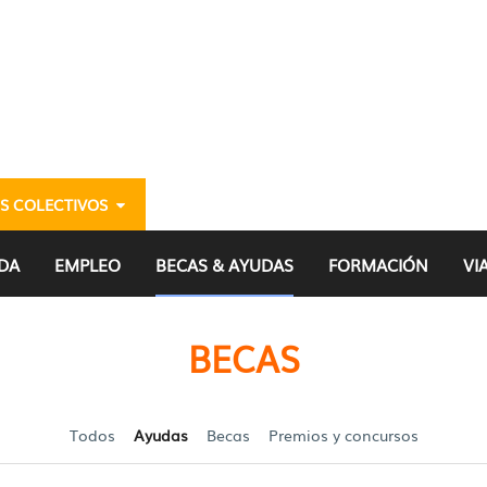
S COLECTIVOS
venes alaveses y alaves
DA
EMPLEO
BECAS & AYUDAS
FORMACIÓN
VI
BECAS
Todos
Ayudas
Becas
Premios y concursos