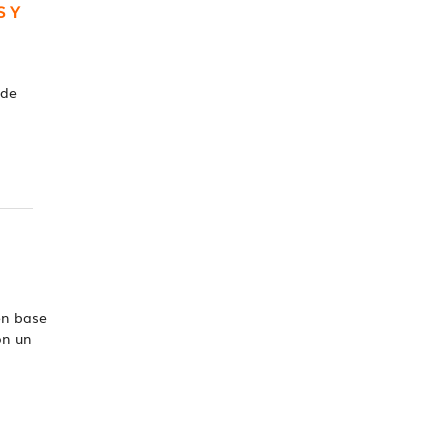
S Y
 de
en base
on un