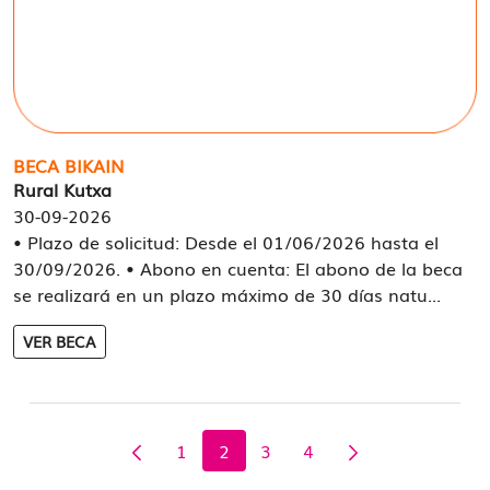
BECA BIKAIN
Rural Kutxa
30-09-2026
• Plazo de solicitud: Desde el 01/06/2026 hasta el
30/09/2026. • Abono en cuenta: El abono de la beca
se realizará en un plazo máximo de 30 días natu...
VER BECA
1
2
3
4
Página
Página
Página
Página