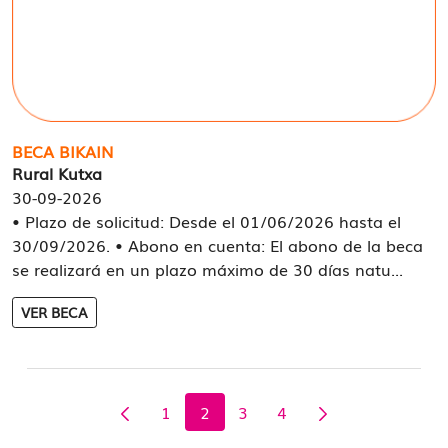
BECA BIKAIN
Rural Kutxa
30-09-2026
• Plazo de solicitud: Desde el 01/06/2026 hasta el
30/09/2026. • Abono en cuenta: El abono de la beca
se realizará en un plazo máximo de 30 días natu...
VER BECA
1
2
3
4
Página
Página
Página
Página