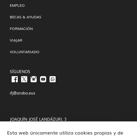
EMPLEO
BECAS & AYUDAS
FORMACIÓN
VIAJAR
VOLUNTARIADO
SÍGUENOS
ifj@araba.eus
JOAQUÍN JOSÉ LANDÁZURI, 3
Esta web únicamente utiliza cookies propias y de
01008 VITORIA-GASTEIZ