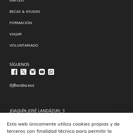
EMPLEO
BECAS & AYUDAS
FORMACIÓN
VIAJAR
VOLUNTARIADO
SÍGUENOS
ifj@araba.eus
JOAQUÍN JOSÉ LANDÁZURI, 3
Esta web únicamente utiliza cookies propias y de
01008 VITORIA-GASTEIZ
terceros con finalidad técnica para permitir la