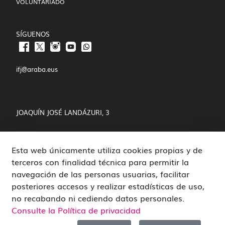
VOLUNTARIADO
SÍGUENOS
ifj@araba.eus
JOAQUÍN JOSÉ LANDÁZURI, 3
01008 VITORIA-GASTEIZ
Esta web únicamente utiliza cookies propias y de
POLÍTICA DE COOKIES Y PRIVACIDAD
terceros con finalidad técnica para permitir la
navegación de las personas usuarias, facilitar
CANAL DE DENUNCIAS
posteriores accesos y realizar estadísticas de uso,
no recabando ni cediendo datos personales.
Consulte la Política de privacidad