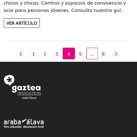
chicos y chicas. Centros y espacios de convivencia y
ocio para personas jóvenes. Consulta nuestra guí...
VER ARTÍCULO
1
2
3
4
5
...
8
Página
Página
Página
Página
Página
Página
Páginas intermedia