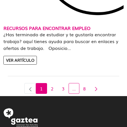
RECURSOS PARA ENCONTRAR EMPLEO
¿Has terminado de estudiar y te gustaría encontrar
trabajo? aquí tienes ayuda para buscar en enlaces y
ofertas de trabajo. Oposicio...
VER ARTÍCULO
1
2
3
...
8
Página
Página
Página
Página
Páginas intermedias Us