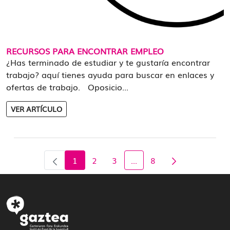
RECURSOS PARA ENCONTRAR EMPLEO
¿Has terminado de estudiar y te gustaría encontrar
trabajo? aquí tienes ayuda para buscar en enlaces y
ofertas de trabajo. Oposicio...
VER ARTÍCULO
1
2
3
...
8
Página
Página
Página
Página
Páginas intermedias Us